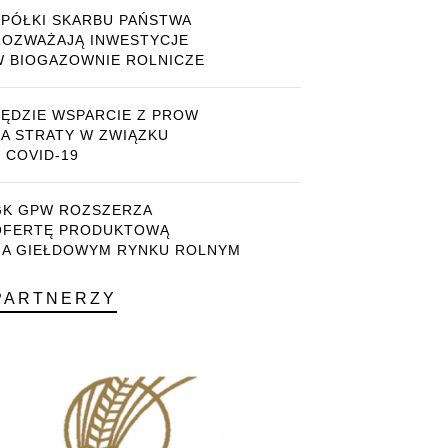
SPÓŁKI SKARBU PAŃSTWA
ROZWAŻAJĄ INWESTYCJE
W BIOGAZOWNIE ROLNICZE
BĘDZIE WSPARCIE Z PROW
ZA STRATY W ZWIĄZKU
 COVID-19
GK GPW ROZSZERZA
OFERTĘ PRODUKTOWĄ
NA GIEŁDOWYM RYNKU ROLNYM
PARTNERZY