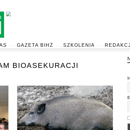
AS
GAZETA BIHŻ
SZKOLENIA
REDAKC
BEZPIECZEŃSTWO I JAKOŚĆ ŻYWNOŚCI
POSTAW NA JAKOŚĆ Z IJHARS
M BIOASEKURACJI
I
E