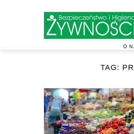
O N
TAG:
PR