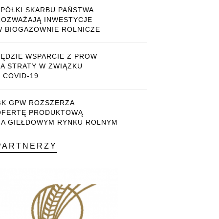
SPÓŁKI SKARBU PAŃSTWA
ROZWAŻAJĄ INWESTYCJE
W BIOGAZOWNIE ROLNICZE
BĘDZIE WSPARCIE Z PROW
ZA STRATY W ZWIĄZKU
 COVID-19
GK GPW ROZSZERZA
OFERTĘ PRODUKTOWĄ
NA GIEŁDOWYM RYNKU ROLNYM
PARTNERZY