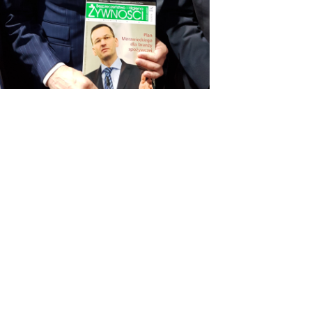
OSTATNIE WPISY
#KUPUJŚWIADOMIE
NA GRILLA – PRODUKT POLSKI
DIETA W LECZENIU WIRUSOWEGO
ZAPALENIA WĄTROBY