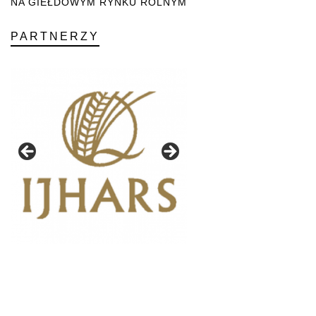
NA GIEŁDOWYM RYNKU ROLNYM
PARTNERZY