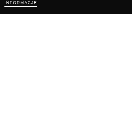
INFORMACJE
Regulamin
Polityka Cookies
DZIAŁY GAZETY
Aktualności
Bezpieczeństwo i jakość żywności
Prawo
Pest Control
Wydarzenia
Postaw na jakość z IJHARS
PIORiN
Od Kuchni