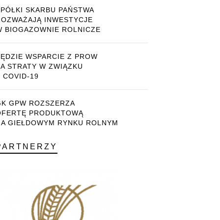
SPÓŁKI SKARBU PAŃSTWA
ROZWAŻAJĄ INWESTYCJE
W BIOGAZOWNIE ROLNICZE
BĘDZIE WSPARCIE Z PROW
ZA STRATY W ZWIĄZKU
 COVID-19
GK GPW ROZSZERZA
OFERTĘ PRODUKTOWĄ
NA GIEŁDOWYM RYNKU ROLNYM
PARTNERZY