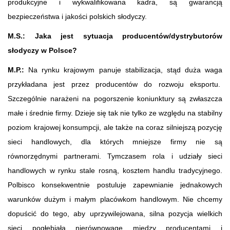
produkcyjne i wykwalifikowana kadra, są gwarancją
bezpieczeństwa i jakości polskich słodyczy.
M.S.: Jaka jest sytuacja producentów/dystrybutorów
słodyczy w Polsce?
M.P.:
Na rynku krajowym panuje stabilizacja, stąd duża waga
przykładana jest przez producentów do rozwoju eksportu.
Szczególnie narażeni na pogorszenie koniunktury są zwłaszcza
małe i średnie firmy. Dzieje się tak nie tylko ze względu na stabilny
poziom krajowej konsumpcji, ale także na coraz silniejszą pozycję
sieci handlowych, dla których mniejsze firmy nie są
równorzędnymi partnerami. Tymczasem rola i udziały sieci
handlowych w rynku stale rosną, kosztem handlu tradycyjnego.
Polbisco konsekwentnie postuluje zapewnianie jednakowych
warunków dużym i małym placówkom handlowym. Nie chcemy
dopuścić do tego, aby uprzywilejowana, silna pozycja wielkich
sieci pogłębiała nierównowagę między producentami i