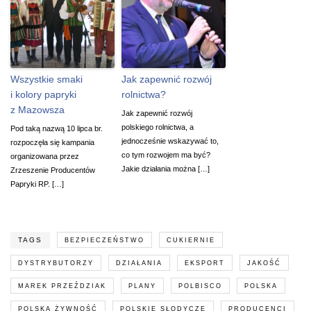
Wszystkie smaki
Jak zapewnić rozwój
i kolory papryki
rolnictwa?
z Mazowsza
Jak zapewnić rozwój
polskiego rolnictwa, a
Pod taką nazwą 10 lipca br.
jednocześnie wskazywać to,
rozpoczęła się kampania
co tym rozwojem ma być?
organizowana przez
Jakie działania można […]
Zrzeszenie Producentów
Papryki RP. […]
TAGS
BEZPIECZEŃSTWO
CUKIERNIE
DYSTRYBUTORZY
DZIAŁANIA
EKSPORT
JAKOŚĆ
MAREK PRZEŹDZIAK
PLANY
POLBISCO
POLSKA
POLSKA ŻYWNOŚĆ
POLSKIE SŁODYCZE
PRODUCENCI