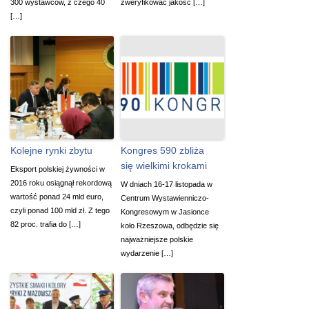
300 wystawców, z czego 40
zweryfikować jakość […]
[…]
Kolejne rynki zbytu
Kongres 590 zbliża
się wielkimi krokami
Eksport polskiej żywności w
2016 roku osiągnął rekordową
W dniach 16-17 listopada w
wartość ponad 24 mld euro,
Centrum Wystawienniczo-
czyli ponad 100 mld zł. Z tego
Kongresowym w Jasionce
82 proc. trafia do […]
koło Rzeszowa, odbędzie się
najważniejsze polskie
wydarzenie […]