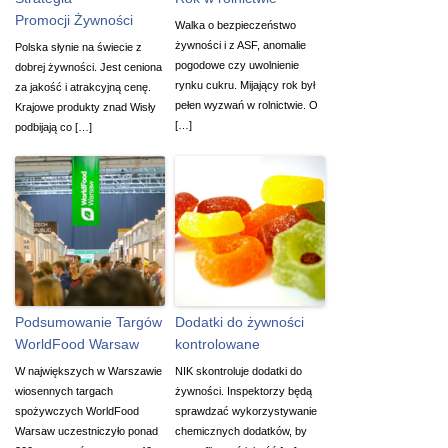
Promocji Żywności
Walka o bezpieczeństwo
żywności i z ASF, anomalie
Polska słynie na świecie z
pogodowe czy uwolnienie
dobrej żywności. Jest ceniona
rynku cukru. Mijający rok był
za jakość i atrakcyjną cenę.
pełen wyzwań w rolnictwie. O
Krajowe produkty znad Wisły
[…]
podbijają co […]
Podsumowanie Targów
Dodatki do żywności
WorldFood Warsaw
kontrolowane
W największych w Warszawie
NIK skontroluje dodatki do
wiosennych targach
żywności. Inspektorzy będą
spożywczych WorldFood
sprawdzać wykorzystywanie
Warsaw uczestniczyło ponad
chemicznych dodatków, by