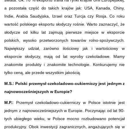
świata. Ok. 70 % eksportu trafia na rynki krajów Unii Europejskiej,
a pozostała część do takich krajów jak: USA, Kanada, Chiny,
Indie, Arabia Saudyjska, Izrael oraz Turcja czy Rosja. Co roku
wartość polskiego eksportu słodyczy rośnie. Warto zaznaczyć, że
słodycze od kilku lat zajmują pierwsze miejsce w eksporcie
polskich, wysoko przetworzonych towarów rolno-spożywczych.
Największy udział, zarówno ilościowy jak i wartościowy w
eksporcie słodyczy, mają od lat wyroby czekoladowe. Mamy
znakomite produkty i znakomite technologie. Konkurujemy nie
tylko ceną, ale przede wszystkim jakością.
M.S.: Polski przemysł czekoladowo-cukierniczy jest jednym z
najnowocześniejszych w Europie?
M.P.:
Przemysł czekoladowo-cukierniczy w Polsce istotnie jest
jednym z najnowocześniejszych w Europie. Poczynając od lat 90-
tych ubiegłego wieku, w Polsce mocno rozbudowano potencjał
produkcyjny. Obok inwestycji zagranicznych, angażujących się w