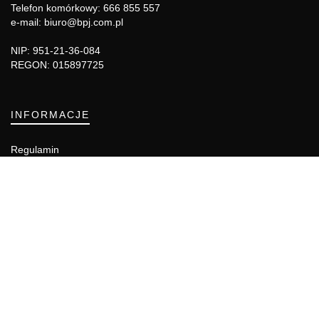
Telefon komórkowy: 666 855 557
e-mail: biuro@bpj.com.pl
NIP: 951-21-36-084
REGON: 015897725
INFORMACJE
Regulamin
Polityka Cookies
DZIAŁY GAZETY
Aktualności
Bezpieczeństwo i jakość żywności
Prawo