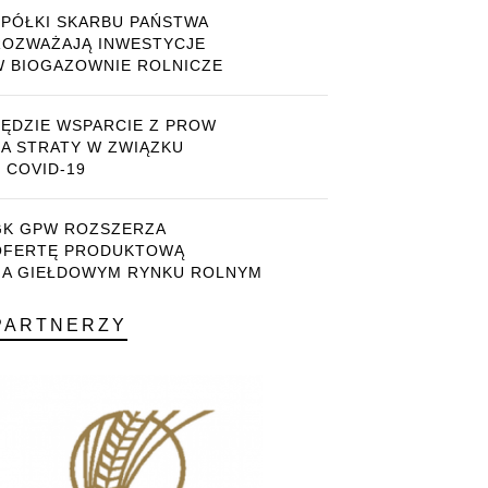
SPÓŁKI SKARBU PAŃSTWA
ROZWAŻAJĄ INWESTYCJE
W BIOGAZOWNIE ROLNICZE
BĘDZIE WSPARCIE Z PROW
ZA STRATY W ZWIĄZKU
 COVID-19
GK GPW ROZSZERZA
OFERTĘ PRODUKTOWĄ
NA GIEŁDOWYM RYNKU ROLNYM
PARTNERZY