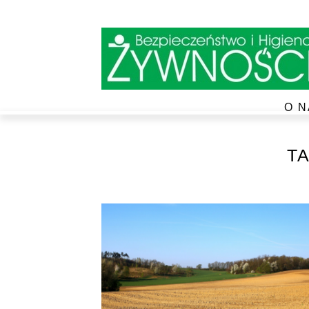
O N
T