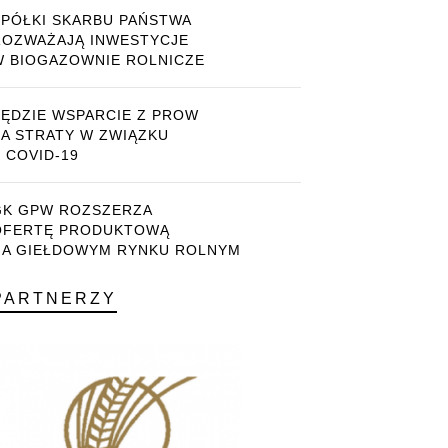
SPÓŁKI SKARBU PAŃSTWA
ROZWAŻAJĄ INWESTYCJE
W BIOGAZOWNIE ROLNICZE
BĘDZIE WSPARCIE Z PROW
ZA STRATY W ZWIĄZKU
 COVID-19
GK GPW ROZSZERZA
OFERTĘ PRODUKTOWĄ
NA GIEŁDOWYM RYNKU ROLNYM
PARTNERZY