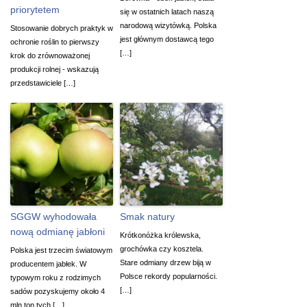
priorytetem
się w ostatnich latach naszą
narodową wizytówką. Polska
Stosowanie dobrych praktyk w
jest głównym dostawcą tego
ochronie roślin to pierwszy
[…]
krok do zrównoważonej
produkcji rolnej - wskazują
przedstawiciele […]
SGGW wyhodowała
Smak natury
nową odmianę jabłoni
Krótkonóżka królewska,
grochówka czy kosztela.
Polska jest trzecim światowym
Stare odmiany drzew biją w
producentem jabłek. W
Polsce rekordy popularności.
typowym roku z rodzimych
[…]
sadów pozyskujemy około 4
mln ton tych […]