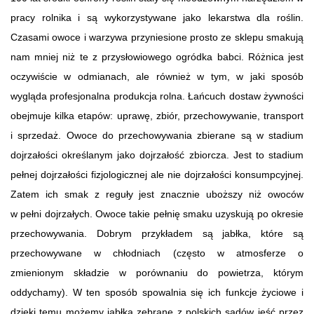
pracy rolnika i są wykorzystywane jako lekarstwa dla roślin.
Czasami owoce i warzywa przyniesione prosto ze sklepu smakują
nam mniej niż te z przysłowiowego ogródka babci. Różnica jest
oczywiście w odmianach, ale również w tym, w jaki sposób
wygląda profesjonalna produkcja rolna. Łańcuch dostaw żywności
obejmuje kilka etapów: uprawę, zbiór, przechowywanie, transport
i sprzedaż. Owoce do przechowywania zbierane są w stadium
dojrzałości określanym jako dojrzałość zbiorcza. Jest to stadium
pełnej dojrzałości fizjologicznej ale nie dojrzałości konsumpcyjnej.
Zatem ich smak z reguły jest znacznie uboższy niż owoców
w pełni dojrzałych. Owoce takie pełnię smaku uzyskują po okresie
przechowywania. Dobrym przykładem są jabłka, które są
przechowywane w chłodniach (często w atmosferze o
zmienionym składzie w porównaniu do powietrza, którym
oddychamy). W ten sposób spowalnia się ich funkcje życiowe i
dzięki temu możemy jabłka zebrane z polskich sadów jeść przez