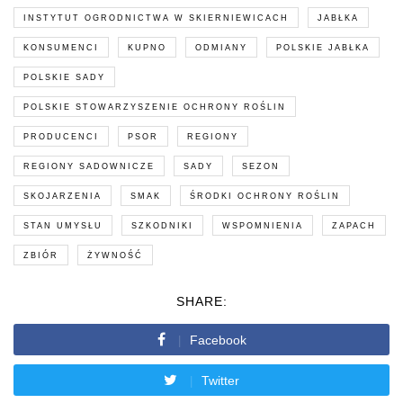
INSTYTUT OGRODNICTWA W SKIERNIEWICACH
JABŁKA
KONSUMENCI
KUPNO
ODMIANY
POLSKIE JABŁKA
POLSKIE SADY
POLSKIE STOWARZYSZENIE OCHRONY ROŚLIN
PRODUCENCI
PSOR
REGIONY
REGIONY SADOWNICZE
SADY
SEZON
SKOJARZENIA
SMAK
ŚRODKI OCHRONY ROŚLIN
STAN UMYSŁU
SZKODNIKI
WSPOMNIENIA
ZAPACH
ZBIÓR
ŻYWNOŚĆ
SHARE:
Facebook
Twitter