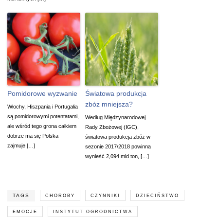
Pomidorowe wyzwanie
Światowa produkcja
zbóż mniejsza?
Włochy, Hiszpania i Portugalia
są pomidorowymi potentatami,
Według Międzynarodowej
ale wśród tego grona całkiem
Rady Zbożowej (IGC),
dobrze ma się Polska –
światowa produkcja zbóż w
zajmuje […]
sezonie 2017/2018 powinna
wynieść 2,094 mld ton, […]
TAGS
CHOROBY
CZYNNIKI
DZIECIŃSTWO
EMOCJE
INSTYTUT OGRODNICTWA