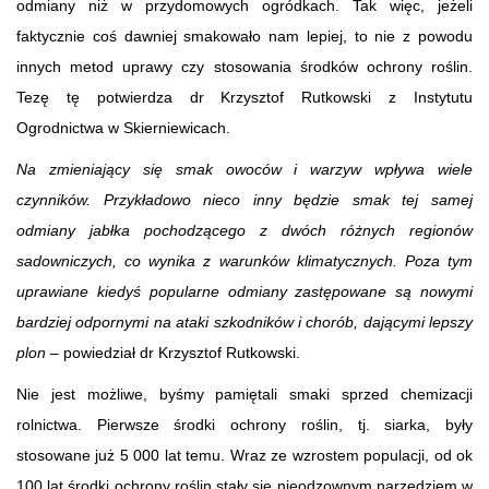
odmiany niż w przydomowych ogródkach. Tak więc, jeżeli
faktycznie coś dawniej smakowało nam lepiej, to nie z powodu
innych metod uprawy czy stosowania środków ochrony roślin.
Tezę tę potwierdza dr Krzysztof Rutkowski z Instytutu
Ogrodnictwa w Skierniewicach.
Na zmieniający się smak owoców i warzyw wpływa wiele
czynników. Przykładowo nieco inny będzie smak tej samej
odmiany jabłka pochodzącego z dwóch różnych regionów
sadowniczych, co wynika z warunków klimatycznych. Poza tym
uprawiane kiedyś popularne odmiany zastępowane są nowymi
bardziej odpornymi na ataki szkodników i chorób, dającymi lepszy
plon –
powiedział dr Krzysztof Rutkowski.
Nie jest możliwe, byśmy pamiętali smaki sprzed chemizacji
rolnictwa. Pierwsze środki ochrony roślin, tj. siarka, były
stosowane już 5 000 lat temu. Wraz ze wzrostem populacji, od ok
100 lat środki ochrony roślin stały się nieodzownym narzędziem w