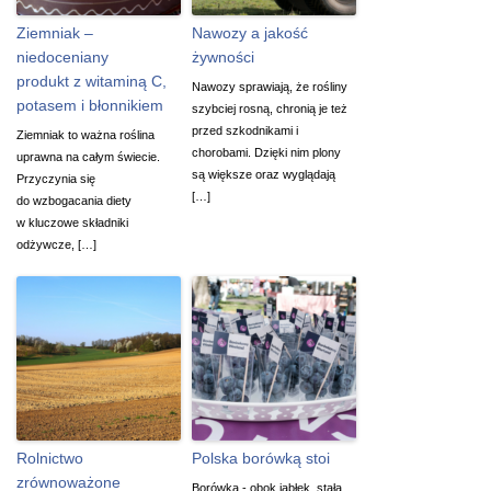
Ziemniak –
Nawozy a jakość
niedoceniany
żywności
produkt z witaminą C,
Nawozy sprawiają, że rośliny
potasem i błonnikiem
szybciej rosną, chronią je też
przed szkodnikami i
Ziemniak to ważna roślina
chorobami. Dzięki nim plony
uprawna na całym świecie.
są większe oraz wyglądają
Przyczynia się
[…]
do wzbogacania diety
w kluczowe składniki
odżywcze, […]
Rolnictwo
Polska borówką stoi
zrównoważone
Borówka - obok jabłek, stała