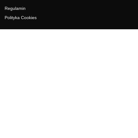
Regulamin
Polityka Cookies
DZIAŁY GAZETY
Aktualności
Bezpieczeństwo i jakość żywności
Prawo
Pest Control
Wydarzenia
Postaw na jakość z IJHARS
PIORiN
Od Kuchni