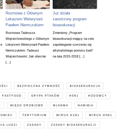
Rozmowa z Głównym
Już działa
Lekarzem Weterynarii
zaostrzony program
Pawłem Niemczukiem
bioasekuracji
Rozmowa Tadeusza
Zmieniony „Program
Wojciechowskiego z Głównym
bioasekuracji mający na celu
że
Lekarzem Weterynarii Pawłem
zapobieganie szerzeniu się
Niemczukiem. Tadeusz
afrykańskiego pomoru świń”
Wojciechowski: Jak obecnie
na lata 2015-2018 […]
[…]
OŚCI
BEZPIECZNA ŻYWNOŚĆ
BIOASEKURACJA
FASTFOOD
GRYPA PTAKÓW
H5N1
HODOWCY
E
MIĘSO DROBIOWE
MJANMA
NAMIBIA
ROWIEC
TERYTORIUM
WIRUS H1N1
WIRUS H5N1
IA LUDZI
ZASADY
ZASADY BIOASEKURACJI