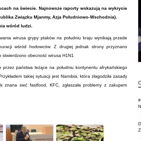
scach na świecie. Najnowsze raporty wskazują na wykrycie
publika Związku Mjanmy, Azja Południowo-Wschodnia).
ia wśród ludzi.
wania wirusa grypy ptaków na południu kraju wynikają przede
kuracji wśród hodowców. Z drugiej jednak strony przyznano
órych stwierdzono obecność wirusa H1N1.
przez państwa leżące na południu kontynentu afrykańskiego
rzykładem takiej sytuacji jest Namibia, która złagodziła zasady
k znana sieć fastfood, KFC, zgłaszała problemy z zakupem