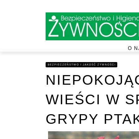
O N
BEZPIECZEŃSTWO I JAKOŚĆ ŻYWNOŚCI
NIEPOKOJĄ
WIEŚCI W 
GRYPY PTA