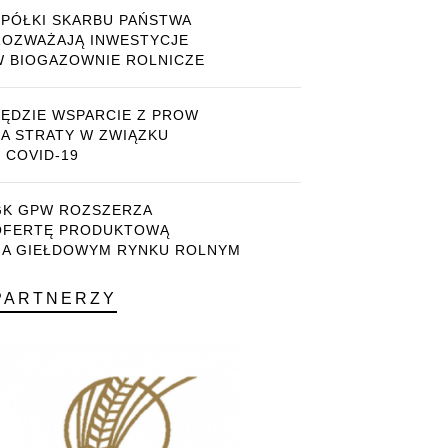
SPÓŁKI SKARBU PAŃSTWA
ROZWAŻAJĄ INWESTYCJE
W BIOGAZOWNIE ROLNICZE
BĘDZIE WSPARCIE Z PROW
ZA STRATY W ZWIĄZKU
 COVID-19
GK GPW ROZSZERZA
OFERTĘ PRODUKTOWĄ
NA GIEŁDOWYM RYNKU ROLNYM
PARTNERZY