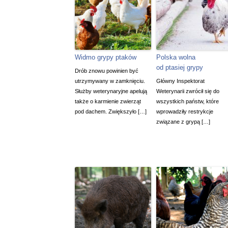
Widmo grypy ptaków
Polska wolna
od ptasiej grypy
Drób znowu powinien być
utrzymywany w zamknięciu.
Główny Inspektorat
Służby weterynaryjne apelują
Weterynarii zwrócił się do
także o karmienie zwierząt
wszystkich państw, które
pod dachem. Zwiększyło […]
wprowadziły restrykcje
związane z grypą […]