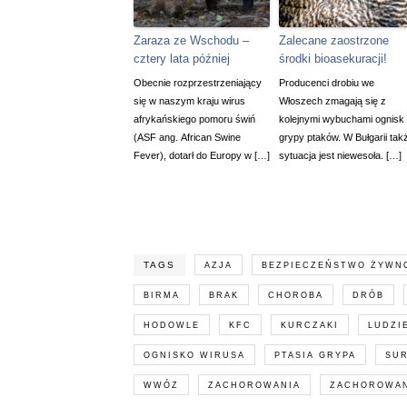
Zaraza ze Wschodu –
Zalecane zaostrzone
cztery lata później
środki bioasekuracji!
Obecnie rozprzestrzeniający
Producenci drobiu we
się w naszym kraju wirus
Włoszech zmagają się z
afrykańskiego pomoru świń
kolejnymi wybuchami ognisk
(ASF ang. African Swine
grypy ptaków. W Bułgarii tak
Fever), dotarł do Europy w […]
sytuacja jest niewesoła. […]
TAGS
AZJA
BEZPIECZEŃSTWO ŻYWN
BIRMA
BRAK
CHOROBA
DRÓB
HODOWLE
KFC
KURCZAKI
LUDZI
OGNISKO WIRUSA
PTASIA GRYPA
SU
WWÓZ
ZACHOROWANIA
ZACHOROWAN