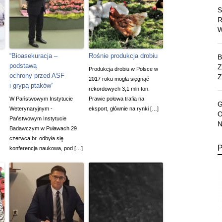
“Bioasekuracja –
Rośnie produkcja drobiu
podstawą
Produkcja drobiu w Polsce w
ochrony przed ASF
Z
2017 roku mogła sięgnąć
i grypą ptaków”
rekordowych 3,1 mln ton.
W Państwowym Instytucie
Prawie połowa trafia na
Weterynaryjnym -
eksport, głównie na rynki […]
Państwowym Instytucie
Badawczym w Puławach 29
czerwca br. odbyła się
konferencja naukowa, pod […]