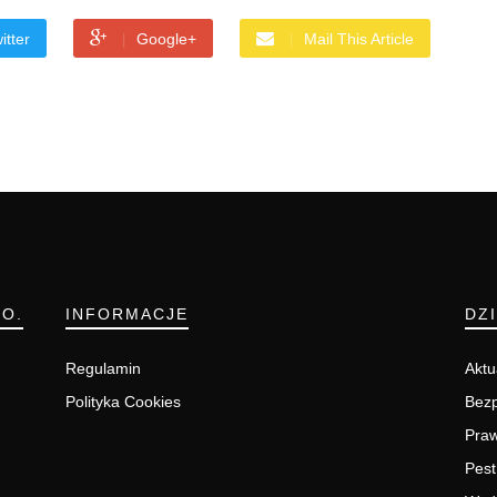
itter
Google+
Mail This Article
.O.
INFORMACJE
DZ
Regulamin
Aktu
Polityka Cookies
Bezp
Pra
Pest