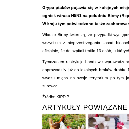
Grypa ptaków pojawia się w kolejnych miej
ognisk wirusa H5N1 na południu Birmy (Re
W kraju tym potwierdzono także zachorowan
Władze Birmy twierdzą, że przypadki występo
wszystkim z nieprzestrzegania zasad bioase
oficjalnie, że do szpitali trafiło 13 osób, u kt
Tymczasem restrykcje handlowe wprowadzone 
doprowadziły już do lokalnych braków drobiu. P
wwozu mięsa na swoje terytorium po tym ja
surowca.
Źródło: KIPDiP
ARTYKUŁY POWIĄZANE