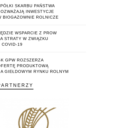
SPÓŁKI SKARBU PAŃSTWA
ROZWAŻAJĄ INWESTYCJE
W BIOGAZOWNIE ROLNICZE
BĘDZIE WSPARCIE Z PROW
ZA STRATY W ZWIĄZKU
 COVID-19
GK GPW ROZSZERZA
OFERTĘ PRODUKTOWĄ
NA GIEŁDOWYM RYNKU ROLNYM
PARTNERZY