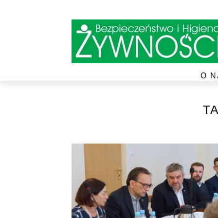
O N
T