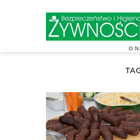
O N
TA