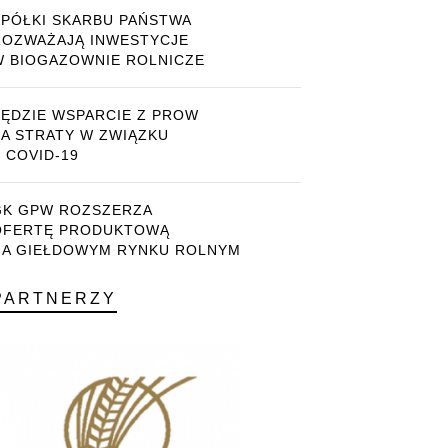
SPÓŁKI SKARBU PAŃSTWA
ROZWAŻAJĄ INWESTYCJE
W BIOGAZOWNIE ROLNICZE
BĘDZIE WSPARCIE Z PROW
ZA STRATY W ZWIĄZKU
 COVID-19
GK GPW ROZSZERZA
OFERTĘ PRODUKTOWĄ
NA GIEŁDOWYM RYNKU ROLNYM
PARTNERZY