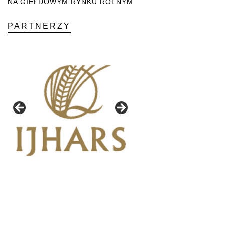
NA GIEŁDOWYM RYNKU ROLNYM
PARTNERZY