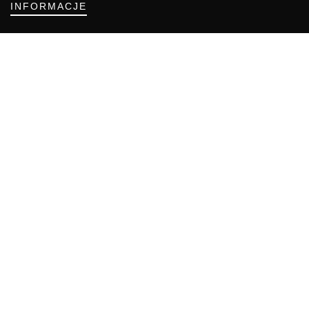
INFORMACJE
Regulamin
Polityka Cookies
DZIAŁY GAZETY
Aktualności
Bezpieczeństwo i jakość żywności
Prawo
Pest Control
Wydarzenia
Postaw na jakość z IJHARS
PIORiN
Od Kuchni