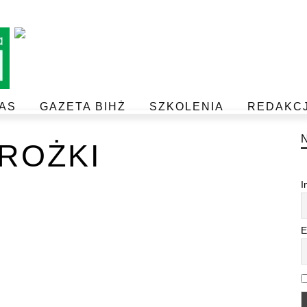
AS
GAZETA BIHŻ
SZKOLENIA
REDAKC
BEZPIECZEŃSTWO I JAKOŚĆ ŻYWNOŚCI
POSTAW NA JAKOŚĆ Z IJHARS
ROŻKI
I
E