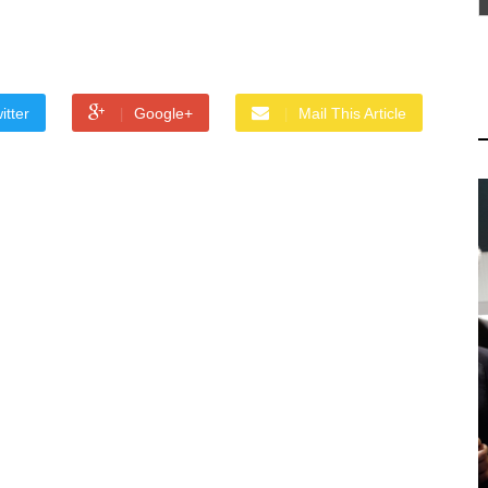
itter
Google+
Mail This Article