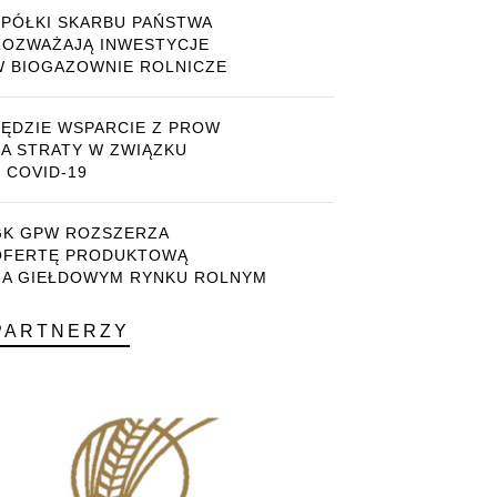
SPÓŁKI SKARBU PAŃSTWA
ROZWAŻAJĄ INWESTYCJE
W BIOGAZOWNIE ROLNICZE
BĘDZIE WSPARCIE Z PROW
ZA STRATY W ZWIĄZKU
 COVID-19
GK GPW ROZSZERZA
OFERTĘ PRODUKTOWĄ
NA GIEŁDOWYM RYNKU ROLNYM
PARTNERZY