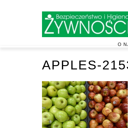
O N
APPLES-215