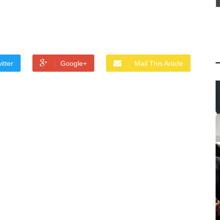
itter
Google+
Mail This Article