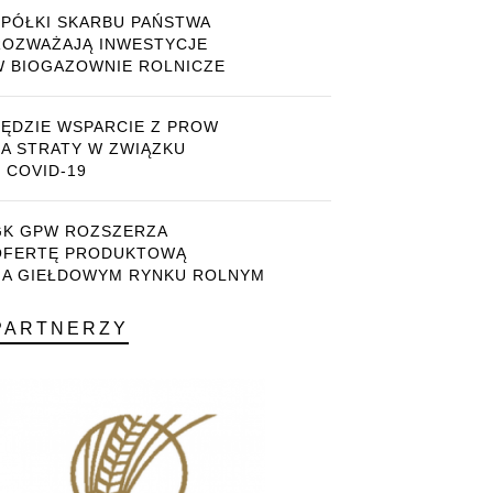
SPÓŁKI SKARBU PAŃSTWA
ROZWAŻAJĄ INWESTYCJE
W BIOGAZOWNIE ROLNICZE
BĘDZIE WSPARCIE Z PROW
ZA STRATY W ZWIĄZKU
 COVID-19
GK GPW ROZSZERZA
OFERTĘ PRODUKTOWĄ
NA GIEŁDOWYM RYNKU ROLNYM
PARTNERZY