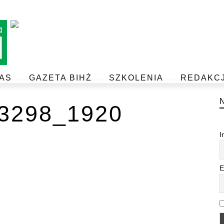
AS
GAZETA BIHŻ
SZKOLENIA
REDAKC
BEZPIECZEŃSTWO I JAKOŚĆ ŻYWNOŚCI
POSTAW NA JAKOŚĆ Z IJHARS
3298_1920
I
E