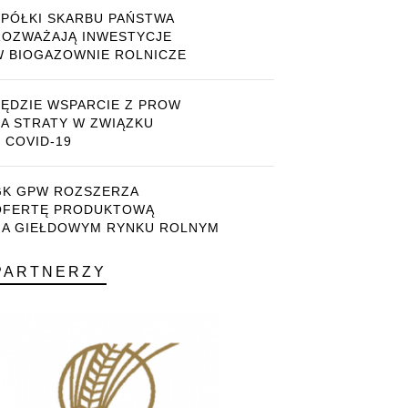
SPÓŁKI SKARBU PAŃSTWA
ROZWAŻAJĄ INWESTYCJE
W BIOGAZOWNIE ROLNICZE
BĘDZIE WSPARCIE Z PROW
ZA STRATY W ZWIĄZKU
 COVID-19
GK GPW ROZSZERZA
OFERTĘ PRODUKTOWĄ
NA GIEŁDOWYM RYNKU ROLNYM
PARTNERZY