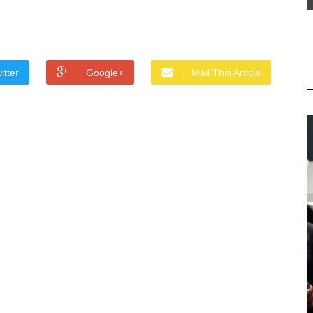
itter
Google+
Mail This Article