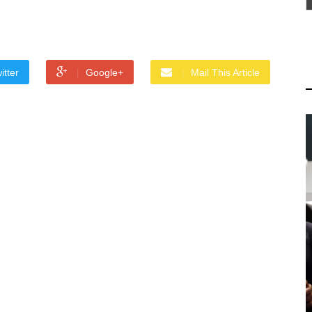
itter
Google+
Mail This Article