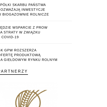
SPÓŁKI SKARBU PAŃSTWA
ROZWAŻAJĄ INWESTYCJE
W BIOGAZOWNIE ROLNICZE
BĘDZIE WSPARCIE Z PROW
ZA STRATY W ZWIĄZKU
 COVID-19
GK GPW ROZSZERZA
OFERTĘ PRODUKTOWĄ
NA GIEŁDOWYM RYNKU ROLNYM
PARTNERZY