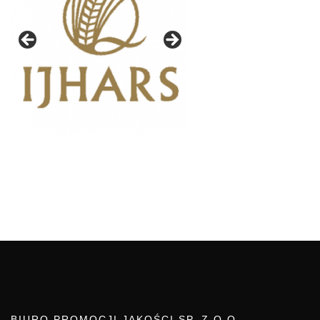
BIURO PROMOCJI JAKOŚCI SP. Z O.O.