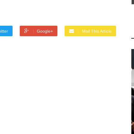
itter
Google+
Mail This Article