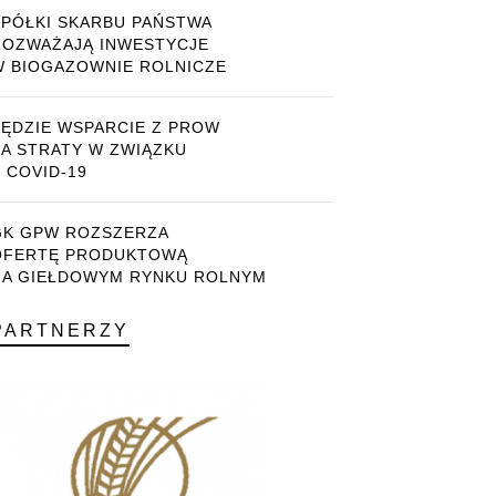
SPÓŁKI SKARBU PAŃSTWA
ROZWAŻAJĄ INWESTYCJE
W BIOGAZOWNIE ROLNICZE
BĘDZIE WSPARCIE Z PROW
ZA STRATY W ZWIĄZKU
 COVID-19
GK GPW ROZSZERZA
OFERTĘ PRODUKTOWĄ
NA GIEŁDOWYM RYNKU ROLNYM
PARTNERZY