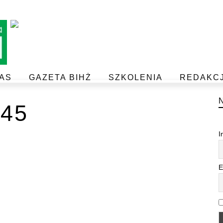
AS
GAZETA BIHŻ
SZKOLENIA
REDAKC
BEZPIECZEŃSTWO I JAKOŚĆ ŻYWNOŚCI
POSTAW NA JAKOŚĆ Z IJHARS
45
I
E