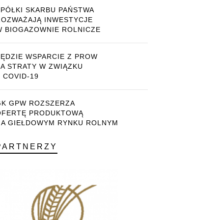
SPÓŁKI SKARBU PAŃSTWA
ROZWAŻAJĄ INWESTYCJE
W BIOGAZOWNIE ROLNICZE
BĘDZIE WSPARCIE Z PROW
ZA STRATY W ZWIĄZKU
 COVID-19
GK GPW ROZSZERZA
OFERTĘ PRODUKTOWĄ
NA GIEŁDOWYM RYNKU ROLNYM
PARTNERZY