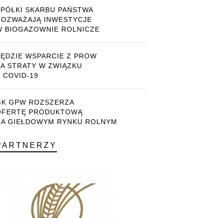
SPÓŁKI SKARBU PAŃSTWA
ROZWAŻAJĄ INWESTYCJE
W BIOGAZOWNIE ROLNICZE
BĘDZIE WSPARCIE Z PROW
ZA STRATY W ZWIĄZKU
 COVID-19
GK GPW ROZSZERZA
OFERTĘ PRODUKTOWĄ
NA GIEŁDOWYM RYNKU ROLNYM
PARTNERZY