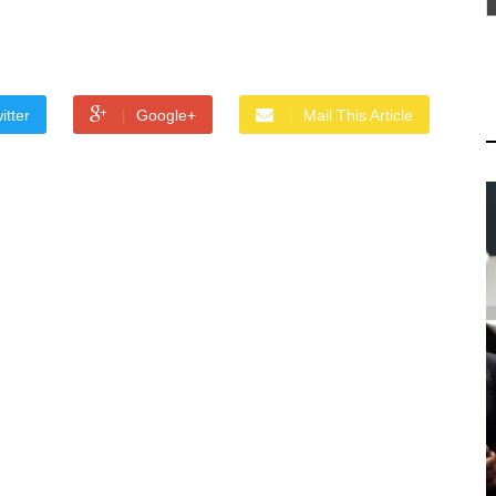
itter
Google+
Mail This Article