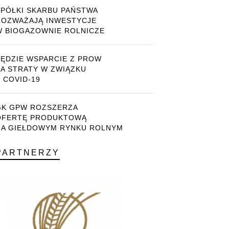
SPÓŁKI SKARBU PAŃSTWA
ROZWAŻAJĄ INWESTYCJE
W BIOGAZOWNIE ROLNICZE
BĘDZIE WSPARCIE Z PROW
ZA STRATY W ZWIĄZKU
 COVID-19
GK GPW ROZSZERZA
OFERTĘ PRODUKTOWĄ
NA GIEŁDOWYM RYNKU ROLNYM
PARTNERZY