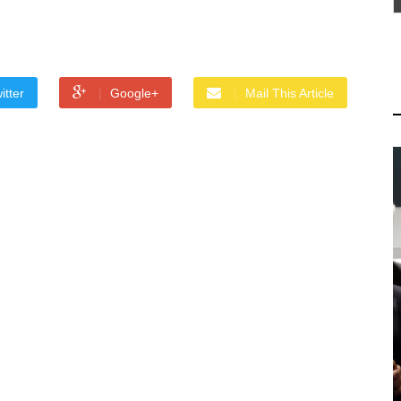
itter
Google+
Mail This Article