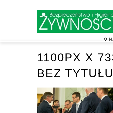
O N
1100PX X 7
BEZ TYTUŁU