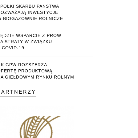
SPÓŁKI SKARBU PAŃSTWA
ROZWAŻAJĄ INWESTYCJE
W BIOGAZOWNIE ROLNICZE
BĘDZIE WSPARCIE Z PROW
ZA STRATY W ZWIĄZKU
 COVID-19
GK GPW ROZSZERZA
OFERTĘ PRODUKTOWĄ
NA GIEŁDOWYM RYNKU ROLNYM
PARTNERZY