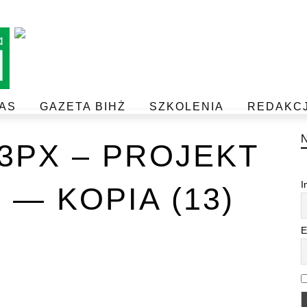
AS
GAZETA BIHŻ
SZKOLENIA
REDAKC
BEZPIECZEŃSTWO I JAKOŚĆ ŻYWNOŚCI
POSTAW NA JAKOŚĆ Z IJHARS
33PX – PROJEKT
I
 — KOPIA (13)
E