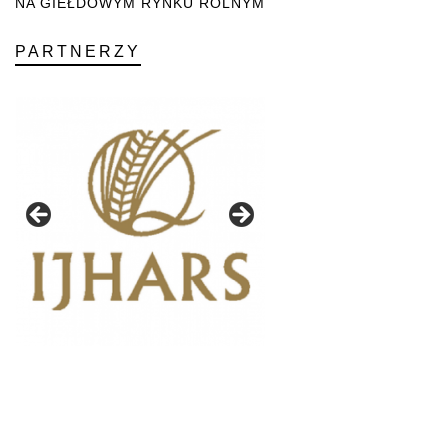
NA GIEŁDOWYM RYNKU ROLNYM
PARTNERZY