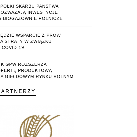
SPÓŁKI SKARBU PAŃSTWA
ROZWAŻAJĄ INWESTYCJE
W BIOGAZOWNIE ROLNICZE
BĘDZIE WSPARCIE Z PROW
ZA STRATY W ZWIĄZKU
 COVID-19
GK GPW ROZSZERZA
OFERTĘ PRODUKTOWĄ
NA GIEŁDOWYM RYNKU ROLNYM
PARTNERZY