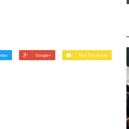
itter
Google+
Mail This Article