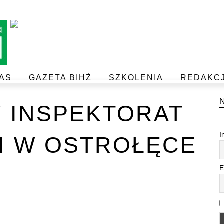
AS
GAZETA BIHŻ
SZKOLENIA
REDAKC
BEZPIECZEŃSTWO I JAKOŚĆ ŻYWNOŚCI
POSTAW NA JAKOŚĆ Z IJHARS
 INSPEKTORAT
I
I W OSTROŁĘCE
E