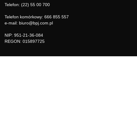
Telefon: (22) 55 00 700
Telefon komórkowy: 666 855 557
e-mail: biuro@bpj.com.pl
NIP: 951-21-36-084
REGON: 015897725
INFORMACJE
Regulamin
Polityka Cookies
DZIAŁY GAZETY
Aktualności
Bezpieczeństwo i jakość żywności