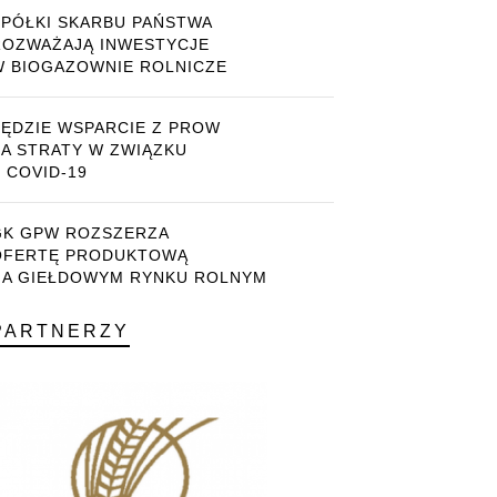
SPÓŁKI SKARBU PAŃSTWA
ROZWAŻAJĄ INWESTYCJE
W BIOGAZOWNIE ROLNICZE
BĘDZIE WSPARCIE Z PROW
ZA STRATY W ZWIĄZKU
 COVID-19
GK GPW ROZSZERZA
OFERTĘ PRODUKTOWĄ
NA GIEŁDOWYM RYNKU ROLNYM
PARTNERZY