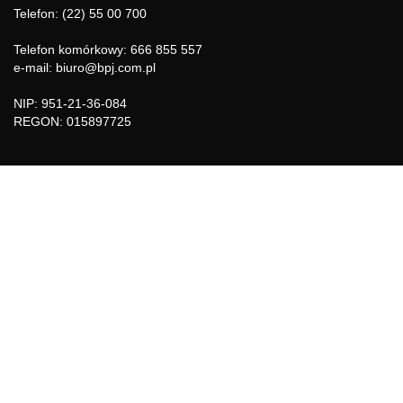
Telefon: (22) 55 00 700
Telefon komórkowy: 666 855 557
e-mail: biuro@bpj.com.pl
NIP: 951-21-36-084
REGON: 015897725
INFORMACJE
Regulamin
Polityka Cookies
DZIAŁY GAZETY
Aktualności
Bezpieczeństwo i jakość żywności