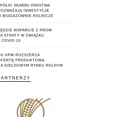
SPÓŁKI SKARBU PAŃSTWA
ROZWAŻAJĄ INWESTYCJE
W BIOGAZOWNIE ROLNICZE
BĘDZIE WSPARCIE Z PROW
ZA STRATY W ZWIĄZKU
 COVID-19
GK GPW ROZSZERZA
OFERTĘ PRODUKTOWĄ
NA GIEŁDOWYM RYNKU ROLNYM
PARTNERZY