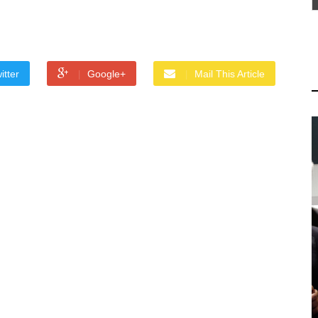
itter
Google+
Mail This Article