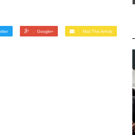
itter
Google+
Mail This Article