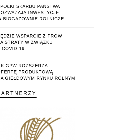
SPÓŁKI SKARBU PAŃSTWA
ROZWAŻAJĄ INWESTYCJE
W BIOGAZOWNIE ROLNICZE
BĘDZIE WSPARCIE Z PROW
ZA STRATY W ZWIĄZKU
 COVID-19
GK GPW ROZSZERZA
OFERTĘ PRODUKTOWĄ
NA GIEŁDOWYM RYNKU ROLNYM
PARTNERZY