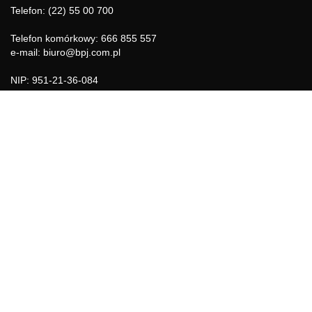
Telefon: (22) 55 00 700
Telefon komórkowy: 666 855 557
e-mail: biuro@bpj.com.pl
NIP: 951-21-36-084
REGON: 015897725
INFORMACJE
Regulamin
Polityka Cookies
DZIAŁY GAZETY
Aktualności
Bezpieczeństwo i jakość żywności