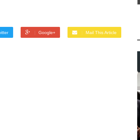
itter
Google+
Mail This Article