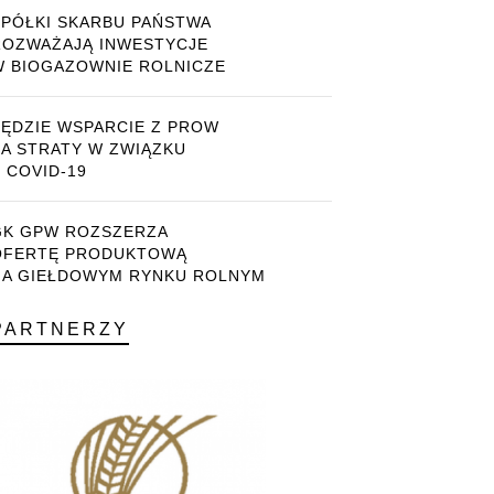
SPÓŁKI SKARBU PAŃSTWA
ROZWAŻAJĄ INWESTYCJE
W BIOGAZOWNIE ROLNICZE
BĘDZIE WSPARCIE Z PROW
ZA STRATY W ZWIĄZKU
 COVID-19
GK GPW ROZSZERZA
OFERTĘ PRODUKTOWĄ
NA GIEŁDOWYM RYNKU ROLNYM
PARTNERZY