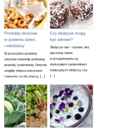
Produkty zbożowe
Czy słodycze mogą
w żywieniu dzieci
być zdrowe?
i młodzieży
Słodycze raw – surowe, bez
pieczenia i łatwe
W przeszłości produkty
w przygotowaniu są
zbożowe stanowiły podstawę
doskonałym zamiennikiem
piramidy żywieniowej. Obecnie
tradycyjnych słodyczy czy
ustąpiły miejsca warzywom
[…]
i owocom, co nie znaczy, […]