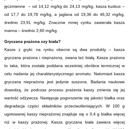
jęczmienne – od 14,12 mg/kg do 24,13 mg/kg, kasza kuskus –
od 17,7 do 19,78 mg/kg, a jaglana od 19,36 do 46,32 mg/kg,
średnio 23,91 mg/kg. Znacznie mniej cynku zawierała kasza
manna – średnio 2,60 mg/kg.
Gryczana prażona czy biała?
Kasze z gryki: na rynku obecne są dwa produkty – kasza
gryczana prażona i nieprażona, zwana też białą. Kasza prażona
to taka, która została poddana wcześniej obróbce termicznej w
celu nadania jej charakterystycznego aromatu. Natomiast kasza
gryczana nieprażona jest jedynie suszona. Badania naukowe
dowodzą, że podczas procesu prażenia kaszy zmienia się jej
wartość odżywcza. Następuje pogorszenie się jakości białka oraz
degradacja części składników przeciwutleniających. W 100 g
ugotowanej kaszy nieprażonej znajduje się o 0,4 g białka więcej
niż w kaszy prażonej. Kasza gryczana biała zawiera więcej