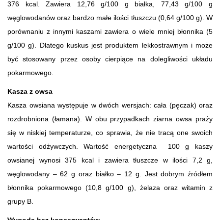
376 kcal. Zawiera 12,76 g/100 g białka, 77,43 g/100 g
węglowodanów oraz bardzo małe ilości tłuszczu (0,64 g/100 g). W
porównaniu z innymi kaszami zawiera o wiele mniej błonnika (5
g/100 g). Dlatego kuskus jest produktem lekkostrawnym i może
być stosowany przez osoby cierpiące na dolegliwości układu
pokarmowego.
Kasza z owsa
Kasza owsiana występuje w dwóch wersjach: cała (pęczak) oraz
rozdrobniona (łamana). W obu przypadkach ziarna owsa praży
się w niskiej temperaturze, co sprawia, że nie tracą one swoich
wartości odżywczych. Wartość energetyczna 100 g kaszy
owsianej wynosi 375 kcal i zawiera tłuszcze w ilości 7,2 g,
węglowodany – 62 g oraz białko – 12 g. Jest dobrym źródłem
błonnika pokarmowego (10,8 g/100 g), żelaza oraz witamin z
grupy B.
Wygoda bez konserwantów