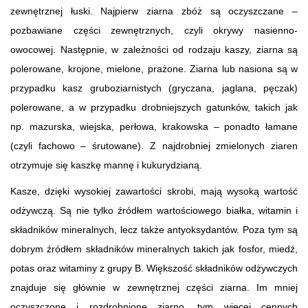
zewnętrznej łuski. Najpierw ziarna zbóż są oczyszczane –
pozbawiane części zewnętrznych, czyli okrywy nasienno-
owocowej. Następnie, w zależności od rodzaju kaszy, ziarna są
polerowane, krojone, mielone, prażone. Ziarna lub nasiona są w
przypadku kasz gruboziarnistych (gryczana, jaglana, pęczak)
polerowane, a w przypadku drobniejszych gatunków, takich jak
np. mazurska, wiejska, perłowa, krakowska – ponadto łamane
(czyli fachowo – śrutowane). Z najdrobniej zmielonych ziaren
otrzymuje się kaszkę mannę i kukurydzianą.
Kasze, dzięki wysokiej zawartości skrobi, mają wysoką wartość
odżywczą. Są nie tylko źródłem wartościowego białka, witamin i
składników mineralnych, lecz także antyoksydantów. Poza tym są
dobrym źródłem składników mineralnych takich jak fosfor, miedź,
potas oraz witaminy z grupy B. Większość składników odżywczych
znajduje się głównie w zewnętrznej części ziarna. Im mniej
oczyszczone i rozdrobnione ziarno, tym więcej cennych