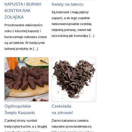
KAPUSTA I BURAKI
Kwiaty na talerzu
KONTRA RAK
Są kolorowe i mają piękny
ŻOŁĄDKA
zapach, a do tego zupełnie
niekonwencjonalnie ozdobią
Prozdrowotne właściwości
niejedną potrawę, nawet tak
soku z kiszonej kapusty i
wyszukaną jak komunijny […]
buraczanego zakwasu znane
są od wieków. W medycynie
ludowej produkty te […]
Ogólnopolskie
Czekolada
Święto Kaszanki
na zdrowie!
Z jednej strony symbol
Ziarno kakaowca zawiera
tradycyjnej kuchni, a z drugiej
naturalne przeciwutleniacze,