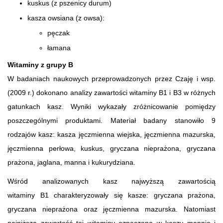
kuskus (z pszenicy durum)
kasza owsiana (z owsa):
pęczak
łamana
Witaminy z grupy B
W badaniach naukowych przeprowadzonych przez Czaję i wsp.
(2009 r.) dokonano analizy zawartości witaminy B1 i B3 w różnych
gatunkach kasz. Wyniki wykazały zróżnicowanie pomiędzy
poszczególnymi produktami. Materiał badany stanowiło 9
rodzajów kasz: kasza jęczmienna wiejska, jęczmienna mazurska,
jęczmienna perłowa, kuskus, gryczana nieprażona, gryczana
prażona, jaglana, manna i kukurydziana.
Wśród analizowanych kasz najwyższą zawartością
witaminy B1 charakteryzowały się kasze: gryczana prażona,
gryczana nieprażona oraz jęczmienna mazurska. Natomiast
najniższą zawartość tej witaminy oznaczono w kaszy mannie i