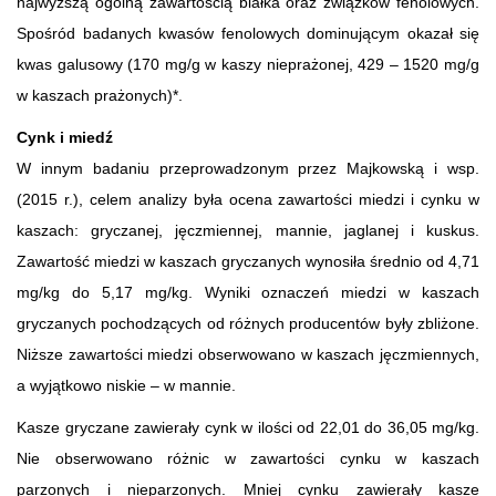
najwyższą ogólną zawartością białka oraz związków fenolowych.
Spośród badanych kwasów fenolowych dominującym okazał się
kwas galusowy (170 mg/g w kaszy nieprażonej, 429 – 1520 mg/g
w kaszach prażonych)*.
Cynk i miedź
W innym badaniu przeprowadzonym przez Majkowską i wsp.
(2015 r.), celem analizy była ocena zawartości miedzi i cynku w
kaszach: gryczanej, jęczmiennej, mannie, jaglanej i kuskus.
Zawartość miedzi w kaszach gryczanych wynosiła średnio od 4,71
mg/kg do 5,17 mg/kg. Wyniki oznaczeń miedzi w kaszach
gryczanych pochodzących od różnych producentów były zbliżone.
Niższe zawartości miedzi obserwowano w kaszach jęczmiennych,
a wyjątkowo niskie – w mannie.
Kasze gryczane zawierały cynk w ilości od 22,01 do 36,05 mg/kg.
Nie obserwowano różnic w zawartości cynku w kaszach
parzonych i nieparzonych. Mniej cynku zawierały kasze