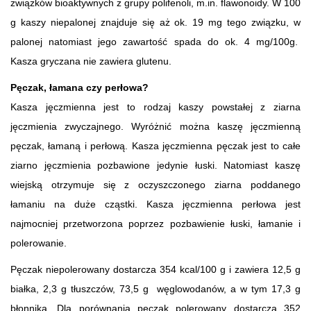
związków bioaktywnych z grupy polifenoli, m.in. flawonoidy. W 100
g kaszy niepalonej znajduje się aż ok. 19 mg tego związku, w
palonej natomiast jego zawartość spada do ok. 4 mg/100g.
Kasza gryczana nie zawiera glutenu.
Pęczak, łamana czy perłowa?
Kasza jęczmienna jest to rodzaj kaszy powstałej z ziarna
jęczmienia zwyczajnego. Wyróżnić można kaszę jęczmienną
pęczak, łamaną i perłową. Kasza jęczmienna pęczak jest to całe
ziarno jęczmienia pozbawione jedynie łuski. Natomiast kaszę
wiejską otrzymuje się z oczyszczonego ziarna poddanego
łamaniu na duże cząstki. Kasza jęczmienna perłowa jest
najmocniej przetworzona poprzez pozbawienie łuski, łamanie i
polerowanie.
Pęczak niepolerowany dostarcza 354 kcal/100 g i zawiera 12,5 g
białka, 2,3 g tłuszczów, 73,5 g węglowodanów, a w tym 17,3 g
błonnika. Dla porównania pęczak polerowany dostarcza 352