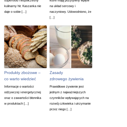
superfood i współczesny
które mają pozytywny wpływ
kulinarny hit. Kaszanka nie
na układ sercowy i
daje o sobie […]
naczyniowy. Udowodniono, że
[…]
Produkty zbożowe –
Zasady
co warto wiedzieć
zdrowego żywienia
Informacje o wartości
Prawidłowe żywienie jest
odżywczej i energetycznej
jednym z najważniejszych
oraz o zawartości błonnika
czynników wpływających na
w produktach […]
rozwój człowieka i utrzymanie
przez niego […]