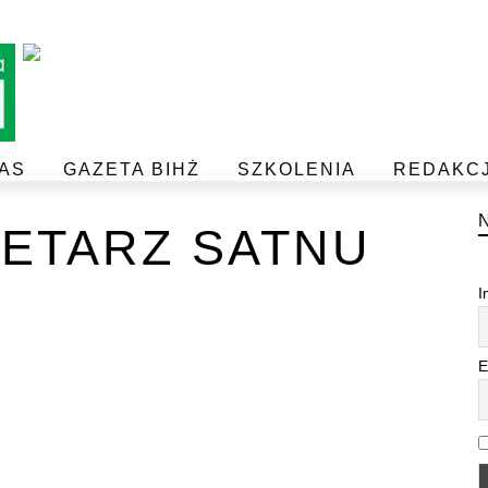
AS
GAZETA BIHŻ
SZKOLENIA
REDAKC
BEZPIECZEŃSTWO I JAKOŚĆ ŻYWNOŚCI
POSTAW NA JAKOŚĆ Z IJHARS
ETARZ SATNU
I
E