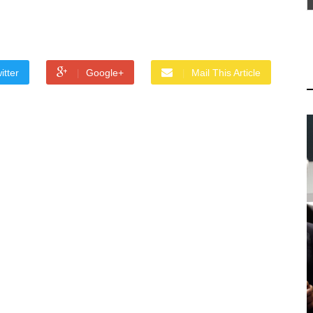
itter
Google+
Mail This Article