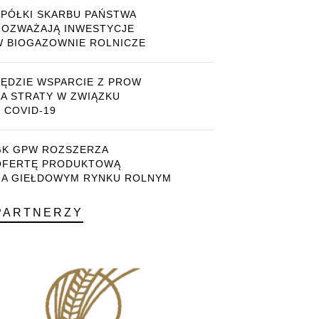
SPÓŁKI SKARBU PAŃSTWA
ROZWAŻAJĄ INWESTYCJE
W BIOGAZOWNIE ROLNICZE
BĘDZIE WSPARCIE Z PROW
ZA STRATY W ZWIĄZKU
 COVID-19
GK GPW ROZSZERZA
OFERTĘ PRODUKTOWĄ
NA GIEŁDOWYM RYNKU ROLNYM
PARTNERZY