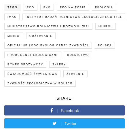
TAGS
ECO
EKO
EKO NA TOPIE
EKOLOGIA
IMAS
INSTYTUT BADAŃ ROLNICTWA EKOLOGICZNEGO FIBL
MINISTERSTWO ROLNICTWA I ROZWOJU WSI
MINROL
MRIRW
ODŻYWIANIE
OFICJALNE LOGO EKOLOGICZNEJ ŻYWNOŚCI
POLSKA
PRODUCENCI EKOLOGICZNI
ROLNICTWO
RYNEK SPOŻYWCZY
SKLEPY
ŚWIADOMOŚĆ ŻYWIENIOWA
ŻYWIENIE
ŻYWNOŚĆ EKOLOGICZNA W POLSCE
SHARE:
Facebook
Twitter