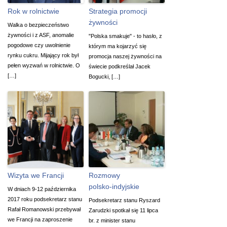
Rok w rolnictwie
Strategia promocji
żywności
Walka o bezpieczeństwo
żywności i z ASF, anomalie
"Polska smakuje" - to hasło, z
pogodowe czy uwolnienie
którym ma kojarzyć się
rynku cukru. Mijający rok był
promocja naszej żywności na
pełen wyzwań w rolnictwie. O
świecie podkreślał Jacek
[…]
Bogucki, […]
Wizyta we Francji
Rozmowy
polsko-indyjskie
W dniach 9-12 października
2017 roku podsekretarz stanu
Podsekretarz stanu Ryszard
Rafał Romanowski przebywał
Zarudzki spotkał się 11 lipca
we Francji na zaproszenie
br. z minister stanu