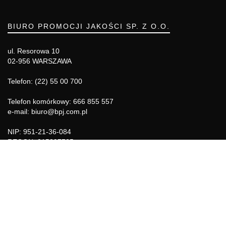
BIURO PROMOCJI JAKOŚCI SP. Z O.O.
ul. Resorowa 10
02-956 WARSZAWA
Telefon: (22) 55 00 700
Telefon komórkowy: 666 855 557
e-mail: biuro@bpj.com.pl
NIP: 951-21-36-084
REGON: 015897725
INFORMACJE
Regulamin
Polityka Cookies