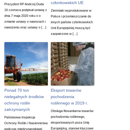
członkowskich UE
Prezydent RP Andrzej Duda
16 czerwca podpisał ustawę z
Ziemniaki wyprodukowane w
dnia 7 maja 2020 roku o o
Polsce i przemieszczanie do
zmianie ustawy o nawozach i
innych państw członkowskich
nawożeniu oraz ustawy o […]
Unii Europejskiej muszą być
zaopatrzone w […]
Ponad 70 ton
Eksport towarów
nielegalnych środków
pochodzenia
ochrony roślin
roślinnego w 2019 r.
zatrzymanych
Obsługa fitosanitarna towarów
pochodzenia roślinnego,
Państwowa Inspekcja
eksportowanych poza Unię
Ochrony Roślin i Nasiennictwa
Europejską, stanowi kluczowe
podczas międzynarodowej