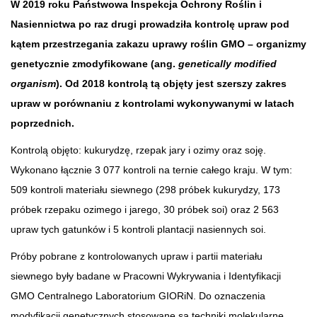
W 2019 roku Państwowa Inspekcja Ochrony Roślin i
Nasiennictwa po raz drugi prowadziła kontrolę upraw pod
kątem przestrzegania zakazu uprawy roślin GMO – organizmy
genetycznie zmodyfikowane (ang.
genetically modified
organism
). Od 2018 kontrolą tą objęty jest szerszy zakres
upraw w porównaniu z kontrolami wykonywanymi w latach
poprzednich.
Kontrolą objęto: kukurydzę, rzepak jary i ozimy oraz soję.
Wykonano łącznie 3 077 kontroli na ternie całego kraju. W tym:
509 kontroli materiału siewnego (298 próbek kukurydzy, 173
próbek rzepaku ozimego i jarego, 30 próbek soi) oraz 2 563
upraw tych gatunków i 5 kontroli plantacji nasiennych soi.
Próby pobrane z kontrolowanych upraw i partii materiału
siewnego były badane w Pracowni Wykrywania i Identyfikacji
GMO Centralnego Laboratorium GIORiN. Do oznaczenia
modyfikacji genetycznych stosowane są techniki molekularne