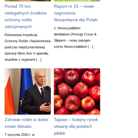
Ponad 70 ton
Raport nr 15 – nowe
nielegalnych środków
zagrożenia
ochrony roślin
fitosanitarne dla Polski
zatrzymanych
1. Neoscytalidium
dimidiatum (Penzig) Crous &
Państwowa Inspekcja
Slippers – nowy patogen
Ochrony Roślin i Nasiennictwa
sosny Neoscytalidium […]
podczas międzynarodowej
operacji Silver Axe V ujawniła,
wspólnie z organami […]
Zdrowie roślin w dobie
Tajwan – kolejny rynek
zmian klimatu
otwarty dla polskich
jabłek
7 stycznia 2020 r. w