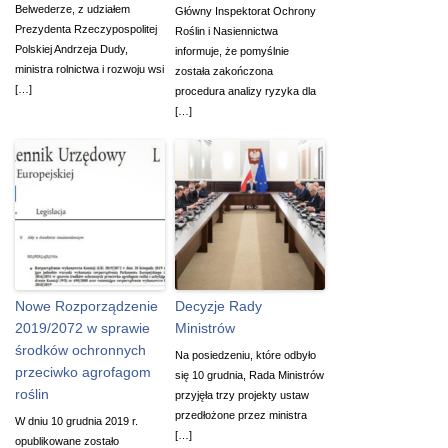
Belwederze, z udziałem
Główny Inspektorat Ochrony
Prezydenta Rzeczypospolitej
Roślin i Nasiennictwa
Polskiej Andrzeja Dudy,
informuje, że pomyślnie
ministra rolnictwa i rozwoju wsi
została zakończona
[…]
procedura analizy ryzyka dla
[…]
Nowe Rozporządzenie
Decyzje Rady
2019/2072 w sprawie
Ministrów
środków ochronnych
Na posiedzeniu, które odbyło
przeciwko agrofagom
się 10 grudnia, Rada Ministrów
roślin
przyjęła trzy projekty ustaw
przedłożone przez ministra
W dniu 10 grudnia 2019 r.
[…]
opublikowane zostało