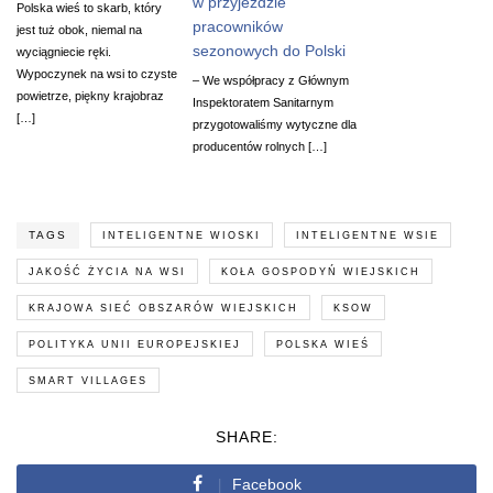
w przyjeździe
Polska wieś to skarb, który
pracowników
jest tuż obok, niemal na
sezonowych do Polski
wyciągniecie ręki.
Wypoczynek na wsi to czyste
– We współpracy z Głównym
powietrze, piękny krajobraz
Inspektoratem Sanitarnym
[…]
przygotowaliśmy wytyczne dla
producentów rolnych […]
TAGS
INTELIGENTNE WIOSKI
INTELIGENTNE WSIE
JAKOŚĆ ŻYCIA NA WSI
KOŁA GOSPODYŃ WIEJSKICH
KRAJOWA SIEĆ OBSZARÓW WIEJSKICH
KSOW
POLITYKA UNII EUROPEJSKIEJ
POLSKA WIEŚ
SMART VILLAGES
SHARE:
Facebook