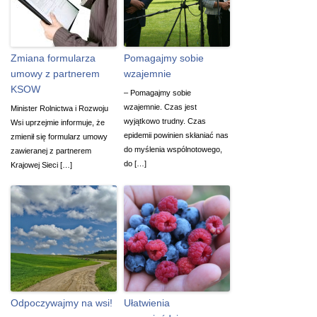
Zmiana formularza
Pomagajmy sobie
umowy z partnerem
wzajemnie
KSOW
– Pomagajmy sobie
wzajemnie. Czas jest
Minister Rolnictwa i Rozwoju
wyjątkowo trudny. Czas
Wsi uprzejmie informuje, że
epidemii powinien skłaniać nas
zmienił się formularz umowy
do myślenia wspólnotowego,
zawieranej z partnerem
do […]
Krajowej Sieci […]
Odpoczywajmy na wsi!
Ułatwienia