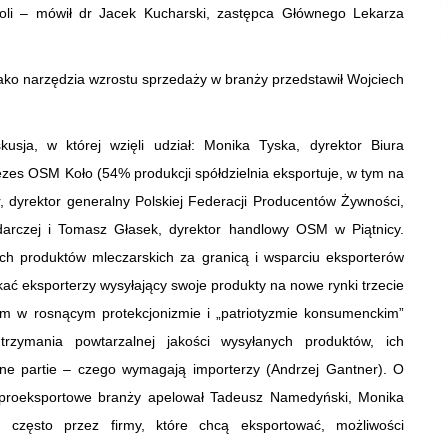
oli – mówił dr Jacek Kucharski, zastępca Głównego Lekarza
 jako narzędzia wzrostu sprzedaży w branży przedstawił Wojciech
usja, w której wzięli udział: Monika Tyska, dyrektor Biura
zes OSM Koło (54% produkcji spółdzielnia eksportuje, w tym na
er, dyrektor generalny Polskiej Federacji Producentów Żywności,
arczej i Tomasz Głasek, dyrektor handlowy OSM w Piątnicy.
h produktów mleczarskich za granicą i wsparciu eksporterów
ać eksporterzy wysyłający swoje produkty na nowe rynki trzecie
cym w rosnącym protekcjonizmie i „patriotyzmie konsumenckim”
zymania powtarzalnej jakości wysyłanych produktów, ich
dne partie – czego wymagają importerzy (Andrzej Gantner). O
a proeksportowe branży apelował Tadeusz Namedyński, Monika
często przez firmy, które chcą eksportować, możliwości