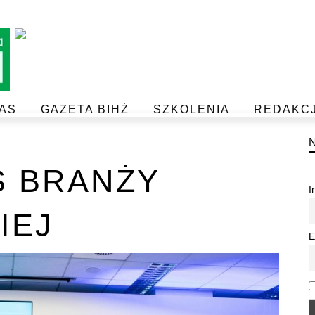
AS
GAZETA BIHŻ
SZKOLENIA
REDAKC
BEZPIECZEŃSTWO I JAKOŚĆ ŻYWNOŚCI
POSTAW NA JAKOŚĆ Z IJHARS
S BRANŻY
I
IEJ
E