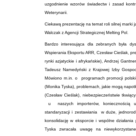
uzgodnienie wzorów świadectw i zasad kontr
Weterynarii.
Ciekawą prezentację na temat roli silnej marki
Walczak z Agencji Strategicznej Melting Pol.
Bardzo interesująca dla zebranych była dysk
Wspierania Eksportu ARR, Czesław Cieślak, pre
rynki azjatyckie i afrykańskie), Andrzej Gantn
Tadeusz Namedyński z Krajowej Izby Gospod
Mówiono m.in. o programach promocji polskic
(Monika Tyska), problemach, jakie mogą napotk
(Czesław Cieślak), niebezpieczeństwie tkwią
u naszych importerów, koniecznością utr
standaryzacji i zestawiania w duże, jednoro
konsolidację w eksporcie i wspólne działani
Tyska zwracała uwagę na niewykorzystane 