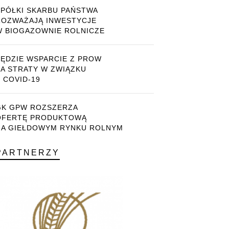
SPÓŁKI SKARBU PAŃSTWA
ROZWAŻAJĄ INWESTYCJE
W BIOGAZOWNIE ROLNICZE
BĘDZIE WSPARCIE Z PROW
ZA STRATY W ZWIĄZKU
 COVID-19
GK GPW ROZSZERZA
OFERTĘ PRODUKTOWĄ
NA GIEŁDOWYM RYNKU ROLNYM
PARTNERZY