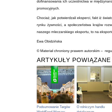
dofinansowania ich uczestnictwa w międzynaro
promocyjnych.
Chociaż, jak potwierdzali eksperci, fakt iż św
rynku żywności, a społeczeństwa krajów rozwi
naszego mleczarskiego eksportu, to na eksport
Ewa Obidzińska
© Materiał chroniony prawem autorskim –
regu
ARTYKUŁY POWIĄZANE
Podsumowanie Targów
O rolniczym handlu
WorldFood Warsaw
detalicznym