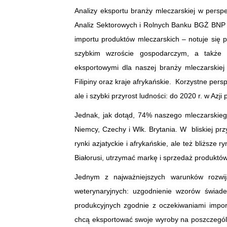
Analizy eksportu branży mleczarskiej w persp
Analiz Sektorowych i Rolnych Banku BGŻ BNP Pa
importu produktów mleczarskich – notuje się 
szybkim wzroście gospodarczym, a także d
eksportowymi dla naszej branży mleczarskiej 
Filipiny oraz kraje afrykańskie. Korzystne per
ale i szybki przyrost ludności: do 2020 r. w Az
Jednak, jak dotąd, 74% naszego mleczarskiego
Niemcy, Czechy i Wlk. Brytania. W bliskiej przy
rynki azjatyckie i afrykańskie, ale też bliższ
Białorusi, utrzymać markę i sprzedaż produktów
Jednym z najważniejszych warunków rozwij
weterynaryjnych: uzgodnienie wzorów świade
produkcyjnych zgodnie z oczekiwaniami impor
chcą eksportować swoje wyroby na poszczególn