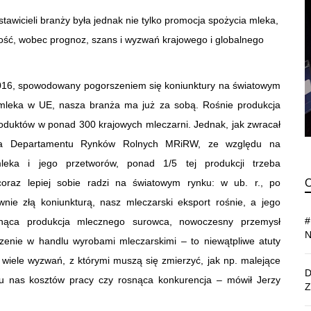
tawicieli branży była jednak nie tylko promocja spożycia mleka,
złość, wobec prognoz, szans i wyzwań krajowego i globalnego
-2016, spowodowany pogorszeniem się koniunktury na światowym
 mleka w UE,
nasza branża ma już za sobą
. Rośnie produkcja
oduktów w ponad 300 krajowych mleczarni. Jednak, jak zwracał
ora Departamentu Rynków Rolnych MRiRW, ze względu na
leka i jego przetworów, ponad 1/5 tej produkcji trzeba
oraz lepiej sobie radzi na światowym rynku: w ub. r., po
ie złą koniunkturą, nasz mleczarski eksport rośnie, a jego
nąca produkcja mlecznego surowca, nowoczesny przemysł
czenie w handlu wyrobami mleczarskimi – to niewątpliwe atuty
 wiele wyzwań, z którymi muszą się zmierzyć, jak np. malejące
 u nas kosztów pracy czy rosnąca konkurencja – mówił Jerzy