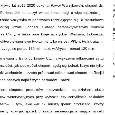
ektywie lat 2016-2020 dokonał Paweł Wyrzykowski, ekspert ds.
ribas. Jak tłumaczył, wzrost konsumpcji, a więc najczęściej –
przede wszystkim w państwach rozwijających się, o stosunkowo
użej liczbie ludności. Dlatego perspektywicznymi rynkami
są Chiny, a także inne kraje azjatyckie: Wietnam, Indonezja,
Z
spektywy eksportowe tworzy nie tylko wzrost PKB w tych krajach,
ji przybędzie ponad 160 mln ludzi, w Afryce – ponad 120 mln.
 eksportu trafia do krajów UE, największymi odbiorcami są tu
szłości, jak podkreślał ekspert, będą się jednak liczyć nie tylko
e rynki wschodnie – trzeba próbować odbudować eksport do Rosji i
 do naszych najbliższych sąsiadów – radził.
ania eksportu produktów mleczarskich są działania służb
ctw weterynaryjnych przy wywozie czy certyfikacja zakładów
terów. O tym, jakie warunki muszą spełnić producenci, którzy
e rynki, w jaki sposób prowadzi się negocjacje mające na celu