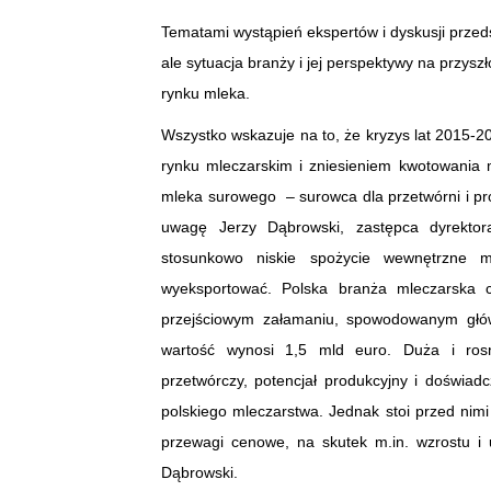
Tematami wystąpień ekspertów i dyskusji przeds
ale sytuacja branży i jej perspektywy na przys
rynku mleka.
Wszystko wskazuje na to, że kryzys lat 2015
rynku mleczarskim i zniesieniem kwotowania
mleka surowego – surowca dla przetwórni i pr
uwagę Jerzy Dąbrowski, zastępca dyrekt
stosunkowo niskie spożycie wewnętrzne m
wyeksportować. Polska branża mleczarska c
przejściowym załamaniu, spowodowanym główn
wartość wynosi 1,5 mld euro. Duża i ros
przetwórczy, potencjał produkcyjny i doświad
polskiego mleczarstwa. Jednak stoi przed nimi
przewagi cenowe, na skutek m.in. wzrostu i
Dąbrowski.