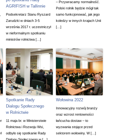
– Przywracamy normalność.
AGRIFISH w Tallinnie
Polski rolnik będzie mógł tak
,
Podsekretarz Stanu Ryszard
samo funkcjonować, jak jego
,
Zarudzki w dniach 3-5
koledzy w innych krajach Unii
września 2017 r. uczestniczył
[…]
w nieformalnym spotkaniu
ministrów rolnictwa […]
Spotkanie Rady
Wołowina 2022
Dialogu Społecznego
Innowacyjny rozwój branży
w Rolnictwie
oraz wzrost rentowności
er
11 maja br. w Ministerstwie
łańcucha dostaw – to
Rolnictwa i Rozwoju Wsi,
wyzwania stojące przed
ył
odbyło się spotkanie Rady
sektorem wołowiny. W […]
Dialogu Społecznego w […]