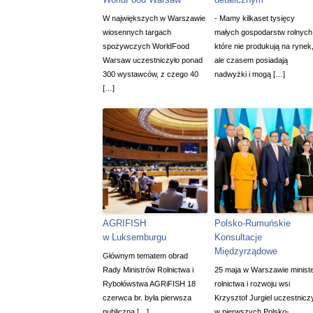
W największych w Warszawie
- Mamy kilkaset tysięcy
wiosennych targach
małych gospodarstw rolnych
spożywczych WorldFood
które nie produkują na rynek
Warsaw uczestniczyło ponad
ale czasem posiadają
300 wystawców, z czego 40
nadwyżki i mogą […]
[…]
AGRIFISH
Polsko-Rumuńskie
w Luksemburgu
Konsultacje
Międzyrządowe
Głównym tematem obrad
Rady Ministrów Rolnictwa i
25 maja w Warszawie minist
Rybołówstwa AGRiFISH 18
rolnictwa i rozwoju wsi
czerwca br. była pierwsza
Krzysztof Jurgiel uczestnicz
publiczna […]
w pierwszych Polsko-