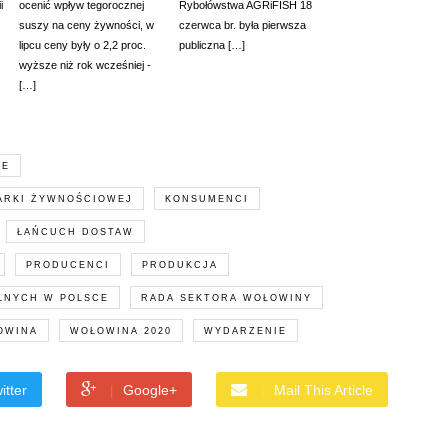
i
ocenić wpływ tegorocznej
Rybołówstwa AGRiFISH 18
suszy na ceny żywności, w
czerwca br. była pierwsza
lipcu ceny były o 2,2 proc.
publiczna […]
wyższe niż rok wcześniej -
[…]
JE
ARKI ŻYWNOŚCIOWEJ
KONSUMENCI
ŁAŃCUCH DOSTAW
PRODUCENCI
PRODUKCJA
LNYCH W POLSCE
RADA SEKTORA WOŁOWINY
OWINA
WOŁOWINA 2020
WYDARZENIE
itter
Google+
Mail This Article