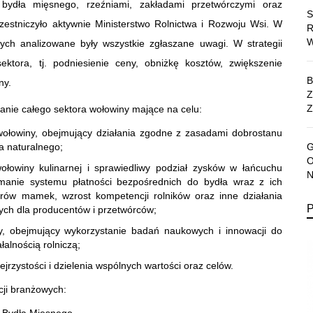
ydła mięsnego, rzeźniami, zakładami przetwórczymi oraz
tniczyło aktywnie Ministerstwo Rolnictwa i Rozwoju Wsi. W
ch analizowane były wszystkie zgłaszane uwagi. W strategii
sektora, tj. podniesienie ceny, obniżkę kosztów, zwiększenie
ny.
Z
anie całego sektora wołowiny mające na celu:
wołowiny, obejmujący działania zgodne z zasadami dobrostanu
a naturalnego;
łowiny kulinarnej i sprawiedliwy podział zysków w łańcuchu
ymanie systemu płatności bezpośrednich do bydła wraz z ich
rów mamek, wzrost kompetencji rolników oraz inne działania
ych dla producentów i przetwórców;
ży, obejmujący wykorzystanie badań naukowych i innowacji do
alnością rolniczą;
jrzystości i dzielenia wspólnych wartości oraz celów.
ji branżowych: