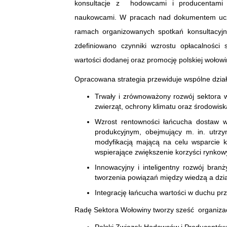
konsultacje z hodowcami i producentami b
naukowcami. W pracach nad dokumentem uczes
ramach organizowanych spotkań konsultacyjny
zdefiniowano czynniki wzrostu opłacalności 
wartości dodanej oraz promocję polskiej wołowi
Opracowana strategia przewiduje wspólne dział
Trwały i zrównoważony rozwój sektora 
zwierząt, ochrony klimatu oraz środowisk
Wzrost rentowności łańcucha dostaw wo
produkcyjnym, obejmujący m. in. utrz
modyfikacją mającą na celu wsparcie k
wspierające zwiększenie korzyści rynkow
Innowacyjny i inteligentny rozwój bran
tworzenia powiązań między wiedzą a dział
Integrację łańcucha wartości w duchu prze
Radę Sektora Wołowiny tworzy sześć organizac