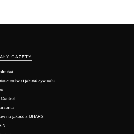
IAŁY GAZETY
alności
ieczeństwo i jakość żywności
wo
 Control
arzenia
aw na jakość z IJHARS
RiN