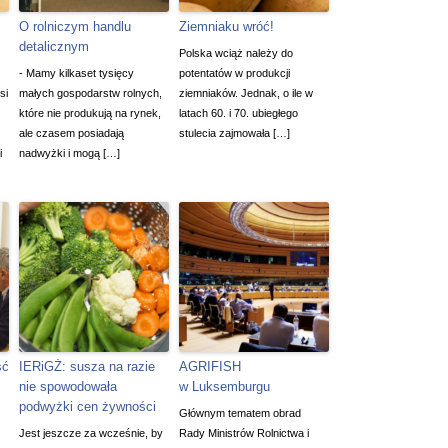
O rolniczym handlu
Ziemniaku wróć!
detalicznym
Polska wciąż należy do
- Mamy kilkaset tysięcy
potentatów w produkcji
si
małych gospodarstw rolnych,
ziemniaków. Jednak, o ile w
które nie produkują na rynek,
latach 60. i 70. ubiegłego
ale czasem posiadają
stulecia zajmowała […]
i
nadwyżki i mogą […]
ść
IERiGŻ: susza na razie
AGRIFISH
nie spowodowała
w Luksemburgu
podwyżki cen żywności
Głównym tematem obrad
Jest jeszcze za wcześnie, by
Rady Ministrów Rolnictwa i