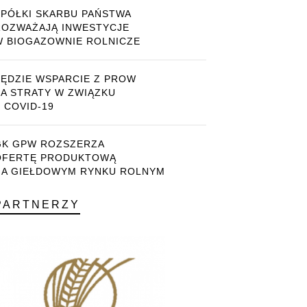
SPÓŁKI SKARBU PAŃSTWA
ROZWAŻAJĄ INWESTYCJE
W BIOGAZOWNIE ROLNICZE
BĘDZIE WSPARCIE Z PROW
ZA STRATY W ZWIĄZKU
 COVID-19
GK GPW ROZSZERZA
OFERTĘ PRODUKTOWĄ
NA GIEŁDOWYM RYNKU ROLNYM
PARTNERZY