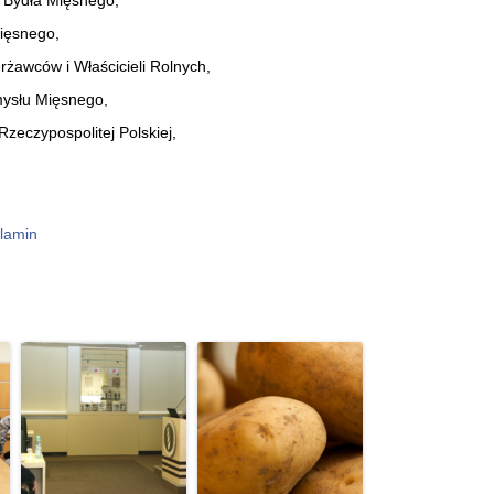
 Bydła Mięsnego,
ięsnego,
awców i Właścicieli Rolnych,
ysłu Mięsnego,
zeczypospolitej Polskiej,
lamin