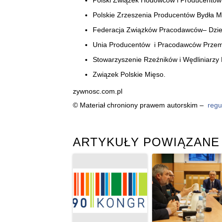
Polski Związek Hodowców i Producentów
Polskie Zrzeszenia Producentów Bydła M
Federacja Związków Pracodawców– Dzierż
Unia Producentów i Pracodawców Przem
Stowarzyszenie Rzeźników i Wędliniarzy R
Związek Polskie Mięso.
zywnosc.com.pl
© Materiał chroniony prawem autorskim –
regu
ARTYKUŁY POWIĄZANE