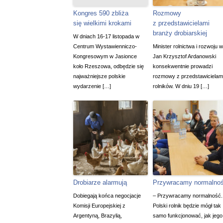
Kongres 590 zbliża
Rozmowy
się wielkimi krokami
z przedstawicielami
branży drobiarskiej
W dniach 16-17 listopada w
Centrum Wystawienniczo-
Minister rolnictwa i rozwoju w
Kongresowym w Jasionce
Jan Krzysztof Ardanowski
koło Rzeszowa, odbędzie się
konsekwentnie prowadzi
najważniejsze polskie
rozmowy z przedstawicielam
wydarzenie […]
rolników. W dniu 19 […]
Drobiarze alarmują
Przywracamy normalno
Dobiegają końca negocjacje
– Przywracamy normalność.
Komisji Europejskiej z
Polski rolnik będzie mógł tak
Argentyną, Brazylią,
samo funkcjonować, jak jego