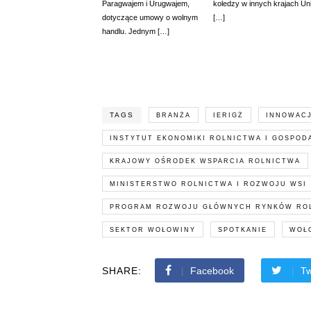
Paragwajem i Urugwajem,
koledzy w innych krajach Uni
dotyczące umowy o wolnym
[…]
handlu. Jednym […]
TAGS
BRANŻA
IERIGŻ
INNOWAC
INSTYTUT EKONOMIKI ROLNICTWA I GOSPOD
KRAJOWY OŚRODEK WSPARCIA ROLNICTWA
MINISTERSTWO ROLNICTWA I ROZWOJU WSI
PROGRAM ROZWOJU GŁÓWNYCH RYNKÓW RO
SEKTOR WOŁOWINY
SPOTKANIE
WOŁ
SHARE:
Facebook
Tw