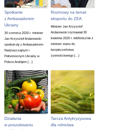
Spotkanie
Rozmowy na temat
z Ambasadorem
eksportu do ZEA
Ukrainy
Minister Jan Krzysztof
Ardanowski rozmawiał 30
30 czerwca 2020 r. minister
kwietnia 2020 r. telefonicznie z
Jan Krzysztof Ardanowski
minister stanu ds.
spotkał się z Ambasadorem
bezpieczeństwa
Nadzwyczajnym i
żywnościowego […]
Pełnomocnym Ukrainy w
Polsce Andrijem […]
Działania
Tarcza Antykryzysowa
w poszukiwaniu
dla rolnictwa