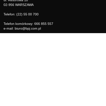
ul. Resorowa 10
02-956 WARSZAWA
Telefon: (22) 55 00 700
Telefon komórkowy: 666 855 557
e-mail: biuro@bpj.com.pl
NIP: 951-21-36-084
REGON: 015897725
INFORMACJE
Regulamin
Polityka Cookies
DZIAŁY GAZETY