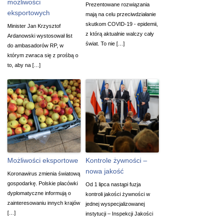
możliwości
Prezentowane rozwiązania
eksportowych
mają na celu przeciwdziałanie
skutkom COVID-19 - epidemii,
Minister Jan Krzysztof
z którą aktualnie walczy cały
Ardanowski wystosował list
świat. To nie […]
do ambasadorów RP, w
którym zwraca się z prośbą o
to, aby na […]
Możliwości eksportowe
Kontrole żywności –
nowa jakość
Koronawirus zmienia światową​
gospodarkę. Polskie placówki
Od 1 lipca nastąpi fuzja
dyplomatyczne informują o
kontroli jakości żywności w
zainteresowaniu innych krajów
jednej wyspecjalizowanej
[…]
instytucji – Inspekcji Jakości