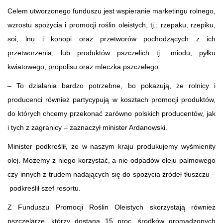
Celem utworzonego funduszu jest wspieranie marketingu rolnego,
wzrostu spożycia i promocji roślin oleistych, tj.: rzepaku, rzepiku,
soi, lnu i konopi oraz przetworów pochodzących z ich
przetworzenia, lub produktów pszczelich tj.: miodu, pyłku
kwiatowego, propolisu oraz mleczka pszczelego.
– To działania bardzo potrzebne, bo pokazują, że rolnicy i
producenci również partycypują w kosztach promocji produktów,
do których chcemy przekonać zarówno polskich producentów, jak
i tych z zagranicy – zaznaczył minister Ardanowski.
Minister podkreślił, że w naszym kraju produkujemy wyśmienity
olej. Możemy z niego korzystać, a nie odpadów oleju palmowego
czy innych z trudem nadających się do spożycia źródeł tłuszczu –
podkreślił szef resortu.
Z Funduszu Promocji Roślin Oleistych skorzystają również
pszczelarze, którzy dostaną 15 proc. środków gromadzonych