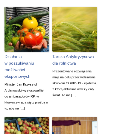
Działania
Tarcza Antykryzysowa
w poszukiwaniu
dla rolnictwa
możliwości
Prezentowane rozwiązania
eksportowych
mają na celu przeciwdziałanie
skutkom COVID-19 - epidemii,
Minister Jan Krzysztof
z którą aktualnie walczy cały
Ardanowski wystosował list
świat. To nie […]
do ambasadorów RP, w
którym zwraca się z prośbą o
to, aby na […]