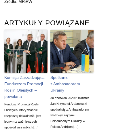
Źródło: MRiRW
ARTYKUŁY POWIĄZANE
Komisja Zarządzająca
Spotkanie
Funduszem Promocji
z Ambasadorem
Roślin Oleistych –
Ukrainy
powołana
30 czerwca 2020 r. minister
Jan Krzysztof Ardanowski
Fundusz Promocji Roślin
spotkał się z Ambasadorem
Oleistych, który właśnie
Nadzwyczajnym i
rozpoczął działalność, jest
Pełnomocnym Ukrainy w
jednym z ważniejszych
Polsce Andrijem […]
spośród wszystkich […]