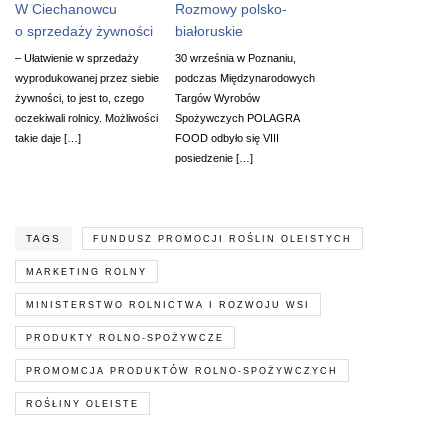
W Ciechanowcu
Rozmowy polsko-
o sprzedaży żywności
białoruskie
– Ułatwienie w sprzedaży
30 września w Poznaniu,
wyprodukowanej przez siebie
podczas Międzynarodowych
żywności, to jest to, czego
Targów Wyrobów
oczekiwali rolnicy. Możliwości
Spożywczych POLAGRA
takie daje […]
FOOD odbyło się VIII
posiedzenie […]
TAGS
FUNDUSZ PROMOCJI ROŚLIN OLEISTYCH
MARKETING ROLNY
MINISTERSTWO ROLNICTWA I ROZWOJU WSI
PRODUKTY ROLNO-SPOŻYWCZE
PROMOMCJA PRODUKTÓW ROLNO-SPOŻYWCZYCH
ROŚŁINY OLEISTE