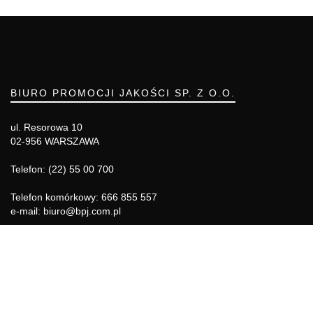
BIURO PROMOCJI JAKOŚCI SP. Z O.O.
ul. Resorowa 10
02-956 WARSZAWA
Telefon: (22) 55 00 700
Telefon komórkowy: 666 855 557
e-mail: biuro@bpj.com.pl
NIP: 951-21-36-084
REGON: 015897725
INFORMACJE