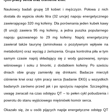
Naukowcy badali grupę 18 kobiet i mężczyzn. Połowa z nich
dostała do wypicia około litra (32 uncje) napoju energetycznego
zawierającego 320 mg kofeiny. Dla porównania jeden kubek kawy
(8 uncji) zawiera 95 mg kofeiny, a jedna puszka popularnego
napoju gazowanego to 29 mg kofeiny. Napój energetyczny
zawierał także taurynę (aminokwas o pozytywnym wpływie na
metabolizm) oraz wyciąg z żeńszenia. Grupa kontrolna piła w tym
samym czasie napój składający się z wody gazowanej, syropu
wiśniowego i soku z limonki, z dodatkiem kofeiny. Po sześciu
dniach obie grupy zamieniły się drinkami. Badacze mierzyli
ciśnienie krwi oraz rytm pracy serca (badanie EKG) u wszystkich
badanych zarówno przed jak i po spożyciu napojów. Szczególną
uwagę zwracali na czas odstępu QT – to pełen cykl pobudzenia i
powrotu do stanu wyjściowego mięśniówki komór serca.
Okazało się, że u osób pijących napije energetyczne odstęp QT