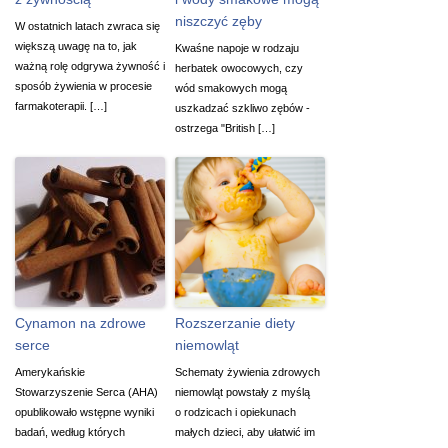
niszczyć zęby
W ostatnich latach zwraca się
większą uwagę na to, jak
Kwaśne napoje w rodzaju
ważną rolę odgrywa żywność i
herbatek owocowych, czy
sposób żywienia w procesie
wód smakowych mogą
farmakoterapii. […]
uszkadzać szkliwo zębów -
ostrzega "British […]
Cynamon na zdrowe
Rozszerzanie diety
serce
niemowląt
Amerykańskie
Schematy żywienia zdrowych
Stowarzyszenie Serca (AHA)
niemowląt powstały z myślą
opublikowało wstępne wyniki
o rodzicach i opiekunach
badań, według których
małych dzieci, aby ułatwić im