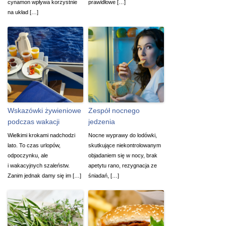
cynamon wpływa korzystnie
prawidłowe […]
na układ […]
Wskazówki żywieniowe
Zespół nocnego
podczas wakacji
jedzenia
Wielkimi krokami nadchodzi
Nocne wyprawy do lodówki,
lato. To czas urlopów,
skutkujące niekontrolowanym
odpoczynku, ale
objadaniem się w nocy, brak
i wakacyjnych szaleństw.
apetytu rano, rezygnacja ze
Zanim jednak damy się im […]
śniadań, […]