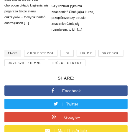
chorobom układu krążenia, nie
Czy rozmiar jajka ma
pogarsza także stanu
znaczenie? Choć jajka kurze,
cukrzyków – to wynik badań
przepiórcze czy strusie
australijskich […]
znacznie różnią się
rozmiarem, to ich […]
TAGS
CHOLESTEROL
LDL
LIPIDY
ORZESZKI
ORZESZKI ZIEMNE
TRÓJGLICERYDY
SHARE:
Facebook
Twitter
Google+
Mail This Article