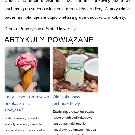
Chociaż to dopiero wstępna faza badań, naukowcy już teraz
zachęcają do stałego włączenia orzeszków do diety. W przyszłości
badaniami planuje się objąć większą grupę osób, w tym kobiety.
Źródło: Pennsylvania State University
ARTYKUŁY POWIĄZANE
Lody – czy to zdrowsza
Olej kokosowy
przekąska niż
jest niezdrowy
słodycze?
Zawierający dużo tłuszczów
nasyconych olej kokosowy
Lody domowe, naturalne,
jest co najmniej równie
sorbety, włoskie, świderki,
niezdrowy co smalec, tłuszcz
rzemieślnicze – szczególnie