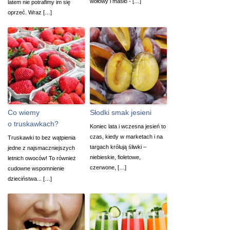
wołowy i masło - […]
latem nie potrafimy im się
oprzeć. Wraz […]
Co wiemy
Słodki smak jesieni
o truskawkach?
Koniec lata i wczesna jesień to
czas, kiedy w marketach i na
Truskawki to bez wątpienia
targach królują śliwki –
jedne z najsmaczniejszych
niebieskie, fioletowe,
letnich owoców! To również
czerwone, […]
cudowne wspomnienie
dzieciństwa... […]