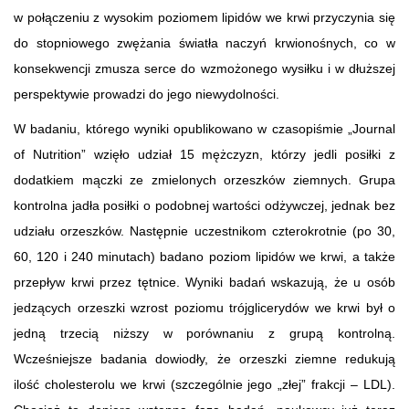
w połączeniu z wysokim poziomem lipidów we krwi przyczynia się
do stopniowego zwężania światła naczyń krwionośnych, co w
konsekwencji zmusza serce do wzmożonego wysiłku i w dłuższej
perspektywie prowadzi do jego niewydolności.
W badaniu, którego wyniki opublikowano w czasopiśmie „Journal
of Nutrition” wzięło udział 15 mężczyzn, którzy jedli posiłki z
dodatkiem mączki ze zmielonych orzeszków ziemnych. Grupa
kontrolna jadła posiłki o podobnej wartości odżywczej, jednak bez
udziału orzeszków. Następnie uczestnikom czterokrotnie (po 30,
60, 120 i 240 minutach) badano poziom lipidów we krwi, a także
przepływ krwi przez tętnice. Wyniki badań wskazują, że u osób
jedzących orzeszki wzrost poziomu trójglicerydów we krwi był o
jedną trzecią niższy w porównaniu z grupą kontrolną.
Wcześniejsze badania dowiodły, że orzeszki ziemne redukują
ilość cholesterolu we krwi (szczególnie jego „złej” frakcji – LDL).