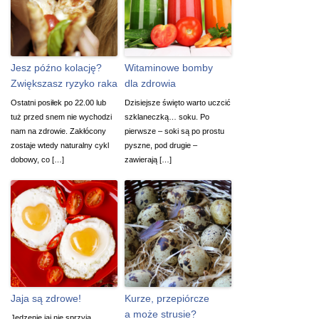
Jesz późno kolację?
Witaminowe bomby
Zwiększasz ryzyko raka
dla zdrowia
Ostatni posiłek po 22.00 lub
Dzisiejsze święto warto uczcić
tuż przed snem nie wychodzi
szklaneczką… soku. Po
nam na zdrowie. Zakłócony
pierwsze – soki są po prostu
zostaje wtedy naturalny cykl
pyszne, pod drugie –
dobowy, co […]
zawierają […]
Jaja są zdrowe!
Kurze, przepiórcze
a może strusie?
Jedzenie jaj nie sprzyja