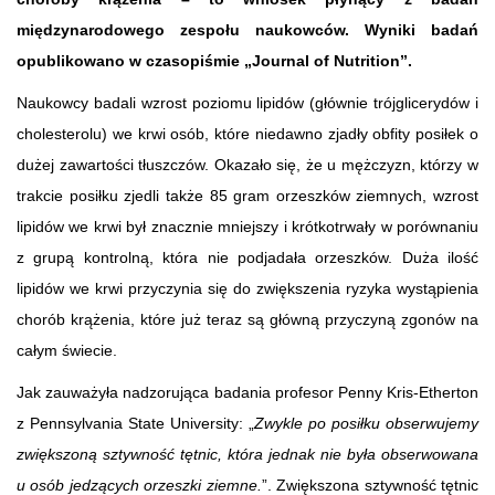
międzynarodowego zespołu naukowców. Wyniki badań
opublikowano w czasopiśmie „Journal of Nutrition”.
Naukowcy badali wzrost poziomu lipidów (głównie trójglicerydów i
cholesterolu) we krwi osób, które niedawno zjadły obfity posiłek o
dużej zawartości tłuszczów. Okazało się, że u mężczyzn, którzy w
trakcie posiłku zjedli także 85 gram orzeszków ziemnych, wzrost
lipidów we krwi był znacznie mniejszy i krótkotrwały w porównaniu
z grupą kontrolną, która nie podjadała orzeszków. Duża ilość
lipidów we krwi przyczynia się do zwiększenia ryzyka wystąpienia
chorób krążenia, które już teraz są główną przyczyną zgonów na
całym świecie.
Jak zauważyła nadzorująca badania profesor Penny Kris-Etherton
z Pennsylvania State University: „
Zwykle po posiłku obserwujemy
zwiększoną sztywność tętnic, która jednak nie była obserwowana
u osób jedzących orzeszki ziemne.
”. Zwiększona sztywność tętnic