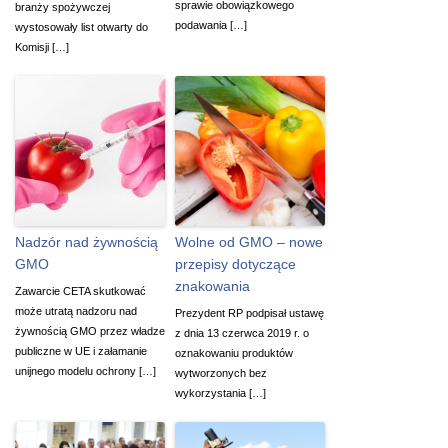
sprawie obowiązkowego
branży spożywczej
podawania […]
wystosowały list otwarty do
Komisji […]
Nadzór nad żywnością
Wolne od GMO – nowe
GMO
przepisy dotyczące
znakowania
Zawarcie CETA skutkować
może utratą nadzoru nad
Prezydent RP podpisał ustawę
żywnością GMO przez władze
z dnia 13 czerwca 2019 r. o
publiczne w UE i załamanie
oznakowaniu produktów
unijnego modelu ochrony […]
wytworzonych bez
wykorzystania […]