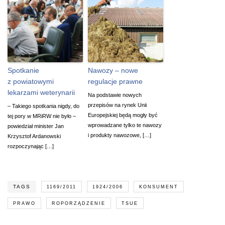
Spotkanie
Nawozy – nowe
z powiatowymi
regulacje prawne
lekarzami weterynarii
Na podstawie nowych
przepisów na rynek Unii
– Takiego spotkania nigdy, do
Europejskiej będą mogły być
tej pory w MRiRW nie było –
wprowadzane tylko te nawozy
powiedział minister Jan
i produkty nawozowe, […]
Krzysztof Ardanowski
rozpoczynając […]
TAGS
1169/2011
1924/2006
KONSUMENT
PRAWO
ROPORZĄDZENIE
TSUE