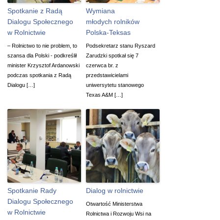
Spotkanie z Radą
Wymiana
Dialogu Społecznego
młodych rolników
w Rolnictwie
Polska-Teksas
– Rolnictwo to nie problem, to
Podsekretarz stanu Ryszard
szansa dla Polski - podkreślił
Zarudzki spotkał się 7
minister Krzysztof Ardanowski
czerwca br. z
podczas spotkania z Radą
przedstawicielami
Dialogu […]
uniwersytetu stanowego
Texas A&M […]
Spotkanie Rady
Dialog w rolnictwie
Dialogu Społecznego
Otwartość Ministerstwa
w Rolnictwie
Rolnictwa i Rozwoju Wsi na