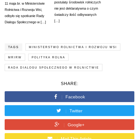
postulaty środowisk rolniczych
11 maja br. w Ministerstwie
nie jest deklaratywna o czym
Rolnictwa i Rozwoju Wsi,
świadczy ilość odbywanych
odbyło się spotkanie Rady
[…]
Dialogu Społecznego w […]
TAGS
MINISTERSTWO ROLNICTWA I ROZWOJU WSI
MRIRW
POLITYKA ROLNA
RADA DIALOGU SPOŁECZNEGO W ROLNICTWIE
SHARE:
Facebook
Twitter
Google+
Mail This Article