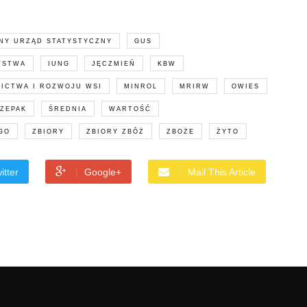
NY URZĄD STATYSTYCZNY
GUS
WSTWA
IUNG
JĘCZMIEŃ
KBW
ICTWA I ROZWOJU WSI
MINROL
MRIRW
OWIES
ZEPAK
ŚREDNIA
WARTOŚĆ
GO
ZBIORY
ZBIORY ZBÓŻ
ZBOŻE
ŻYTO
itter
Google+
Mail This Article