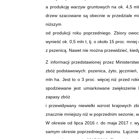
a produkcję warzyw gruntowych na ok. 4,5 mln
drzew szacowane są obecnie w przedziale mię
niższym
od produkcji roku poprzedniego. Zbiory ow
wynieść ok. 0,5 mln t, tj. o około 15 proc. mni
z pszenicą. Nawet nie można przewidzieć, kiedy 
Z informacji przedstawionej przez Ministers
zbóż podstawowych: pszenica, żyto, jęczmień,
mln ha. Jest to o 3 proc. więcej niż przed 
spodziewane jest umiarkowane zwiększenie
zapasy zbóż
i przewidywany niewielki wzrost krajowych z
znacznie mniejszy niż w poprzednim sezonie, 
W okresie od lipca 2016 r. do maja 2017 r. w
samym okresie poprzedniego sezonu. Łącznie 