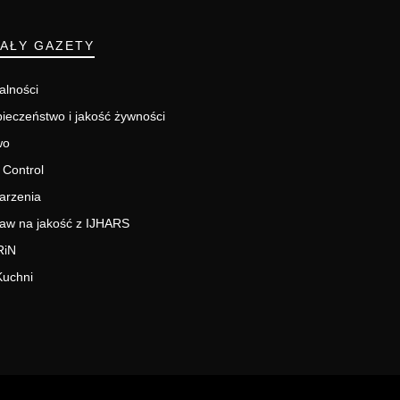
IAŁY GAZETY
alności
ieczeństwo i jakość żywności
wo
 Control
arzenia
aw na jakość z IJHARS
RiN
Kuchni