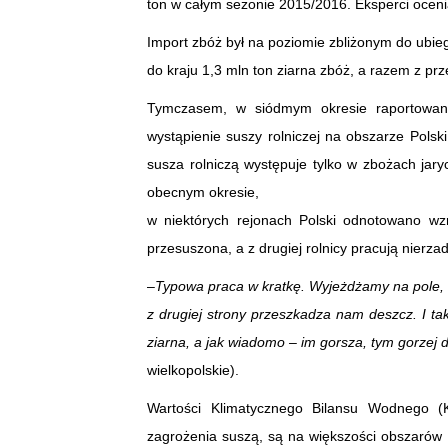
ton w całym sezonie 2015/2016. Eksperci oceni
Import zbóż był na poziomie zbliżonym do ubie
do kraju 1,3 mln ton ziarna zbóż, a razem z prz
Tymczasem, w siódmym okresie raportowani
wystąpienie suszy rolniczej na obszarze Pols
susza rolniczą występuje tylko w zbożach jar
obecnym okresie,
w niektórych rejonach Polski odnotowano wz
przesuszona, a z drugiej rolnicy pracują nierz
–
Typowa praca w kratkę. Wyjeżdżamy na pole, by
z drugiej strony przeszkadza nam deszcz. I ta
ziarna, a jak wiadomo – im gorsza, tym gorzej 
wielkopolskie).
Wartości Klimatycznego Bilansu Wodnego (
zagrożenia suszą, są na większości obszarów