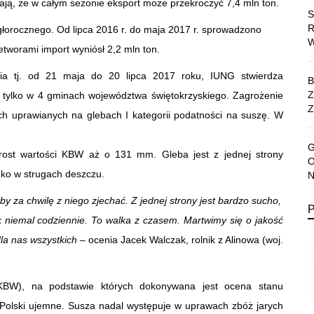
ają, że w całym sezonie eksport może przekroczyć 7,4 mln ton.
głorocznego. Od lipca 2016 r. do maja 2017 r. sprowadzono
etworami import wyniósł 2,2 mln ton.
a tj. od 21 maja do 20 lipca 2017 roku, IUNG stwierdza
ki tylko w 4 gminach województwa świętokrzyskiego. Zagrożenie
Z
ych uprawianych na glebach I kategorii podatności na suszę. W
rost wartości KBW aż o 131 mm. Gleba jest z jednej strony
adko w strugach deszczu.
 za chwilę z niego zjechać. Z jednej strony jest bardzo sucho,
k niemal codziennie. To walka z czasem. Martwimy się o jakość
dla nas wszystkich
– ocenia Jacek Walczak, rolnik z Alinowa (woj.
KBW), na podstawie których dokonywana jest ocena stanu
 Polski ujemne. Susza nadal występuje w uprawach zbóż jarych