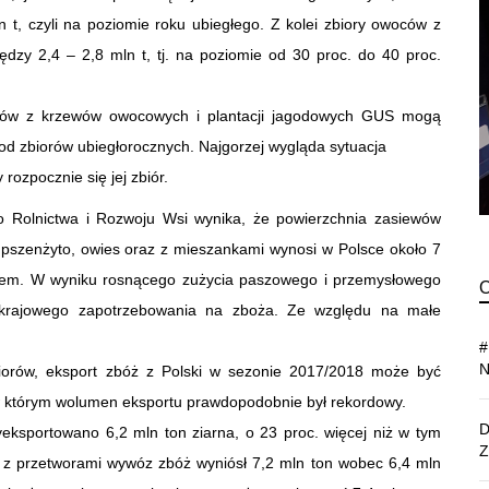
 t, czyli na poziomie roku ubiegłego. Z kolei zbiory owoców z
dzy 2,4 – 2,8 mln t, tj. na poziomie od 30 proc. do 40 proc.
oców z krzewów owocowych i plantacji jagodowych GUS mogą
ej od zbiorów ubiegłorocznych. Najgorzej wygląda sytuacja
rozpocznie się jej zbiór.
two Rolnictwa i Rozwoju Wsi wynika, że powierzchnia zasiewów
 pszenżyto, owies oraz z mieszankami wynosi w Polsce około 7
rokiem. W wyniku rosnącego zużycia paszowego i przemysłowego
 krajowego zapotrzebowania na zboża. Ze względu na małe
biorów, eksport zbóż z Polski w sezonie 2017/2018 może być
w którym wolumen eksportu prawdopodobnie był rekordowy.
yeksportowano 6,2 mln ton ziarna, o 23 proc. więcej niż w tym
z przetworami wywóz zbóż wyniósł 7,2 mln ton wobec 6,4 mln