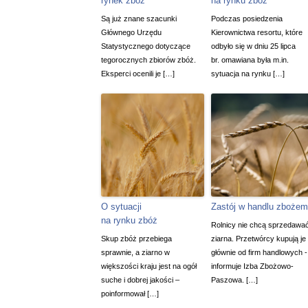
rynek zbóż
na rynku zbóż
Są już znane szacunki
Podczas posiedzenia
Głównego Urzędu
Kierownictwa resortu, które
Statystycznego dotyczące
odbyło się w dniu 25 lipca
tegorocznych zbiorów zbóż.
br. omawiana była m.in.
Eksperci ocenili je […]
sytuacja na rynku […]
O sytuacji
Zastój w handlu zbożem
na rynku zbóż
Rolnicy nie chcą sprzedawa
Skup zbóż przebiega
ziarna. Przetwórcy kupują je
sprawnie, a ziarno w
głównie od firm handlowych -
większości kraju jest na ogół
informuje Izba Zbożowo-
suche i dobrej jakości –
Paszowa. […]
poinformował […]