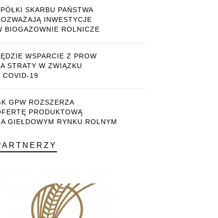
SPÓŁKI SKARBU PAŃSTWA
ROZWAŻAJĄ INWESTYCJE
W BIOGAZOWNIE ROLNICZE
BĘDZIE WSPARCIE Z PROW
ZA STRATY W ZWIĄZKU
 COVID-19
GK GPW ROZSZERZA
OFERTĘ PRODUKTOWĄ
NA GIEŁDOWYM RYNKU ROLNYM
PARTNERZY