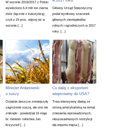
w 2017 roku
W sezonie 2016/2017 z Polski
wywieziono 6,4 mln ton ziarna
Główny Urząd Statystyczny
zbóż (łącznie z kukurydzą),
podał wynikowy szacunek
czyli o 19 proc. więcej niż w
głównych ziemiopłodów
sezonie […]
rolnych i ogrodniczych w 2017
roku. […]
Minister Ardanowski
Co dalej z eksportem
o suszy
wieprzowiny do USA?
ć
Ostatnie deszcze zmniejszyły
Trwa intensywny dialog ze
zagrożenie suszą, ale ono nie
stroną amerykańską na temat
zniknęło - powiedział 16 maja
zniesienia wprowadzonych,
br. minister rolnictwa Jan
nieuzasadnionych restrykcji
Krzysztof […]
dla importu mięsa […]