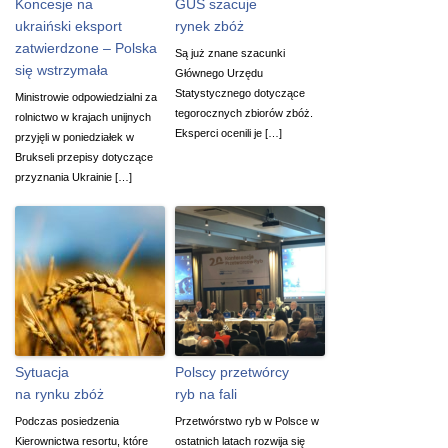
Koncesje na
GUS szacuje
ukraiński eksport
rynek zbóż
zatwierdzone – Polska
Są już znane szacunki
się wstrzymała
Głównego Urzędu
Statystycznego dotyczące
Ministrowie odpowiedzialni za
tegorocznych zbiorów zbóż.
rolnictwo w krajach unijnych
Eksperci ocenili je […]
przyjęli w poniedziałek w
Brukseli przepisy dotyczące
przyznania Ukrainie […]
Sytuacja
Polscy przetwórcy
na rynku zbóż
ryb na fali
Podczas posiedzenia
Przetwórstwo ryb w Polsce w
Kierownictwa resortu, które
ostatnich latach rozwija się