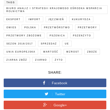
TAGS
BIURO ANALIZ I STRATEGII KRAJOWEGO OŚRODKA WSPARCIA
ROLNICTWA
EKSPORT
IMPORT
JĘCZMIEŃ
KUKURYDZA
OWIES
POLSKA
PRZETWÓRSTWO
PRZETWORY
PRZETWORY ZBOŻOWE
PSZENICA
PSZENŻYTO
SEZON 2016/2017
SPRZEDAŻ
UE
UNIA EUROPEJSKA
WARTOŚĆ
WZROST
ZBOŻE
ZIARNA ZBÓŻ
ZIARNO
ŻYTO
SHARE:
Facebook
Twitter
Google+