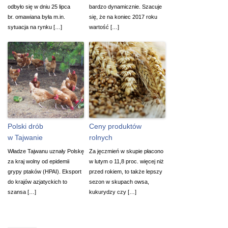
odbyło się w dniu 25 lipca
bardzo dynamicznie. Szacuje
br. omawiana była m.in.
się, że na koniec 2017 roku
sytuacja na rynku […]
wartość […]
Polski drób
Ceny produktów
w Tajwanie
rolnych
Władze Tajwanu uznały Polskę
Za jęczmień w skupie płacono
za kraj wolny od epidemii
w lutym o 11,8 proc. więcej niż
grypy ptaków (HPAI). Eksport
przed rokiem, to także lepszy
do krajów azjatyckich to
sezon w skupach owsa,
szansa […]
kukurydzy czy […]