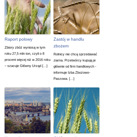
Raport polowy
Zastój w handlu
zbożem
Zbiory zbóż wyniosą w tym
roku 27,5 mln ton, czyli o 8
Rolnicy nie chcą sprzedawać
procent więcej niż w 2016 roku
ziarna. Przetwórcy kupują je
– szacuje Główny Urząd […]
głównie od firm handlowych -
informuje Izba Zbożowo-
Paszowa. […]