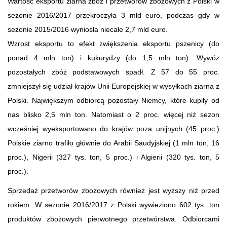
Wartość eksportu ziarna zbóż i przetworów zbożowych z Polski w
sezonie 2016/2017 przekroczyła 3 mld euro, podczas gdy w
sezonie 2015/2016 wyniosła niecałe 2,7 mld euro.
Wzrost eksportu to efekt zwiększenia eksportu pszenicy (do
ponad 4 mln ton) i kukurydzy (do 1,5 mln ton). Wywóz
pozostałych zbóż podstawowych spadł. Z 57 do 55 proc.
zmniejszył się udział krajów Unii Europejskiej w wysyłkach ziarna z
Polski. Największym odbiorcą pozostały Niemcy, które kupiły od
nas blisko 2,5 mln ton. Natomiast o 2 proc. więcej niż sezon
wcześniej wyeksportowano do krajów poza unijnych (45 proc.)
Polskie ziarno trafiło głównie do Arabii Saudyjskiej (1 mln ton, 16
proc.), Nigerii (327 tys. ton, 5 proc.) i Algierii (320 tys. ton, 5
proc.).
Sprzedaż przetworów zbożowych również jest wyższy niż przed
rokiem. W sezonie 2016/2017 z Polski wywieziono 602 tys. ton
produktów zbożowych pierwotnego przetwórstwa. Odbiorcami